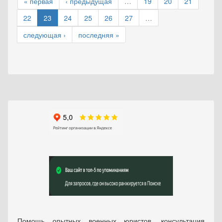
« первая
‹ предыдущая
…
19
20
21
22
23
24
25
26
27
…
следующая ›
последняя »
Помощь опытных военных юристов, консультация