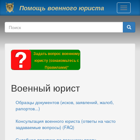
Перейти к основному содержанию
Помощь военного юриста
Toggle
navigati
Форма поиска
Поиск
Задать вопрос военному
юристу (ознакомьтесь с
Правилами)*
Военный юрист
Образцы документов (исков, заявлений, жалоб,
рапортов...)
Консультация военного юриста (ответы на часто
задаваемые вопросы) (FAQ)
Судебная практика по военному праву