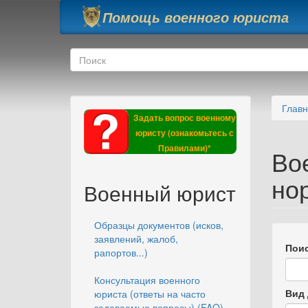
Перейти к основному содержанию
Помощь военного юриста
Форма поиска
Поиск
Глав
Задать вопрос военному
юристу (ознакомьтесь с
Правилами)*
Во
но
Военный юрист
Образцы документов (исков,
заявлений, жалоб,
Поис
рапортов...)
Консультация военного
Вид 
юриста (ответы на часто
задаваемые вопросы) (FAQ)