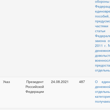
обороны
Федерац
единовр
пособий,
предусм
частям
ста
Федерал
закона 
2011 г. 
денежно
довольст
военнос
предост
отдельны
Указ
Президент
24.08.2021
487
О едино
Российской
денежно
Федерации
отдельн
категори
получаю