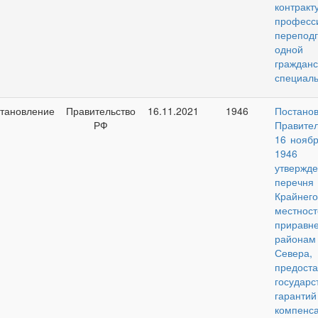
контракт
професс
перепод
одн
гражданс
специаль
тановление
Правительство
16.11.2021
1946
Постано
РФ
Правител
16 ноябр
194
утвержд
перечн
Крайнег
местност
прирав
районам
Севера
предост
государс
гара
компен