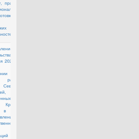
у, права на
иональную
готовку по
ой из
ких
ностей"
вление
действующий
ьства РФ от
я 2021 г. N
6 "Об
ении
я районов
о Севера и
ей,
ненных к
 Крайнего
, в целях
авления
твенных
нтий и
саций для