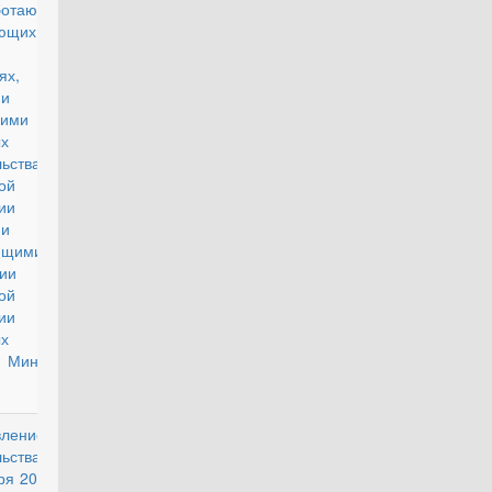
ботающих и
ющих в этих
онах и
ях,
ии
шими силу
рых актов
ьства
ой
рации и
ании не
ующими на
ии
ой
ии
рых актов
Министров
вление
действующий
ьства РФ от
ря 2009 г. N