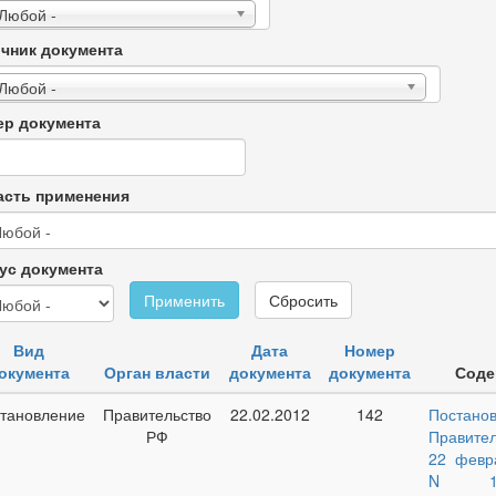
 Любой -
чник документа
 Любой -
р документа
сть применения
ус документа
Применить
Сбросить
Вид
Дата
Номер
окумента
Орган власти
документа
документа
Соде
тановление
Правительство
22.02.2012
142
Постано
РФ
Правител
22 февр
N 1