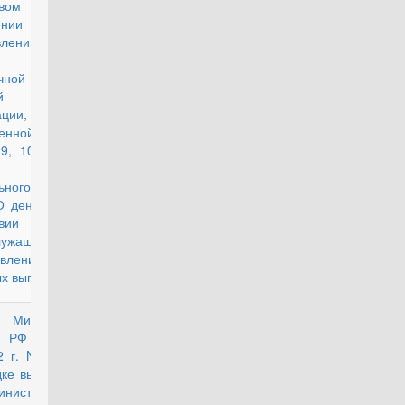
вом
ении и об
влении
чной
й
ции,
енной
 9, 10 и 13
тьи 3
ьного
"О денежном
вии
лужащих и
авлении им
х выплат"
 Министра
действующий
ы РФ от 6
2 г. N 1100
дке выплаты
стерстве