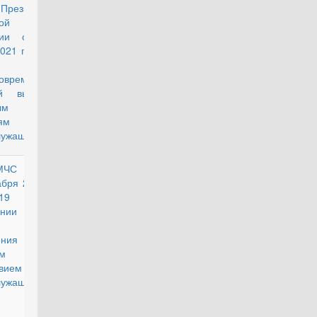
резидента
действующий
ой
ции от 30
2021 года №
овременной
й выплате
ым
ям
лужащих"
МЧС России
действующий
абря 2020 г.
19 "Об
ении
ения
м
вием
лужащих
емы МЧС