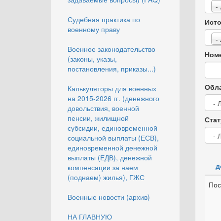
-
Судебная практика по
Исто
военному праву
-
Военное законодательство
Номе
(законы, указы,
постановления, приказы...)
Обла
Калькуляторы для военных
на 2015-2026 гг. (денежного
довольствия, военной
пенсии, жилищной
Стат
субсидии, единовременной
социальной выплаты (ЕСВ),
единовременной денежной
выплаты (ЕДВ), денежной
д
компенсации за наем
(поднаем) жилья), ГЖС
Пос
Военные новости (архив)
НА ГЛАВНУЮ