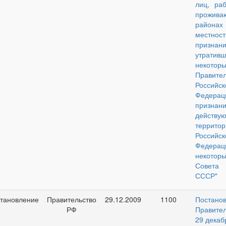
лиц, ра
прожива
рай
местност
признан
утратив
некото
Правител
Российск
Феде
призн
действ
территор
Российск
Федерац
некото
Совета 
СССР"
тановление
Правительство
29.12.2009
1100
Постано
РФ
Правител
29 декаб