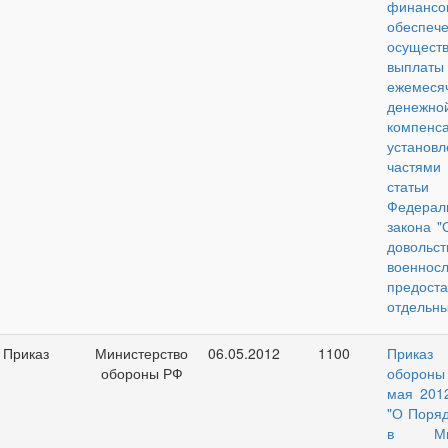
финансо
обеспеч
осущест
выплаты
ежемеся
денежно
компенса
установл
частями
ста
Федерал
закона 
довольст
военнос
предост
отдельны
Приказ
Министерство
06.05.2012
1100
Приказ
обороны РФ
оборон
мая 201
"О Поря
в Мини