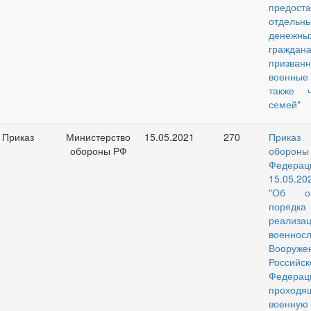
предост
отдельн
денежн
граждана
призв
военные
также 
семей"
Приказ
Министерство
15.05.2021
270
Приказ
обороны РФ
обороны
Федер
15.05.2
"Об оп
порядка
реализа
военнос
Вооруж
Российск
Федерац
проходя
военную