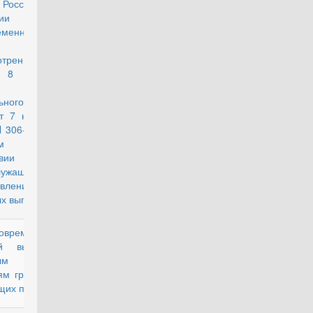
 Российской
ии
еменных
отренных
и 8 и 12
тьи 3
ьного
от 7 ноября
N 306-ФЗ "О
м
вии
лужащих и
авлении им
х выплат"
временной
действующий
й выплате
ым
ям граждан,
щих пенсию