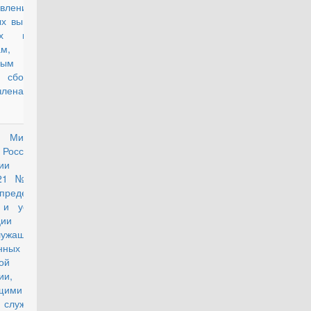
авления им
ых выплат и
ых выплат
м,
анным на
 сборы, а
членам их
 Министра
действующий
 Российской
ации от
021 № 270
ределении
 и условий
ции
лужащими
енных Сил
ой
ии,
щими
 службу по