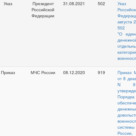
Указ
Президент
31.08.2021
502
Указ П
Российской
Российск
Федерации
Федера
августа 
502
"О един
денежно
отдельн
категори
военнос
Приказ
МЧС России
08.12.2020
919
Приказ 
от 8 дек
N 9
утвержд
Порядка
обеспеч
денежны
довольст
военнос
сист
России,