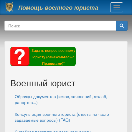
Перейти к основному содержанию
Помощь военного юриста
Toggle
navigati
Форма поиска
Поиск
Задать вопрос военному
юристу (ознакомьтесь с
Правилами)*
Военный юрист
Образцы документов (исков, заявлений, жалоб,
рапортов...)
Консультация военного юриста (ответы на часто
задаваемые вопросы) (FAQ)
Судебная практика по военному праву