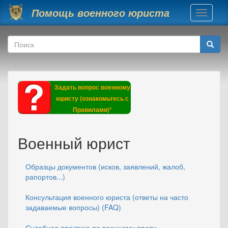
Перейти к основному содержанию
Помощь военного юриста
Toggle
navigati
Форма поиска
Поиск
Задать вопрос военному
юристу (ознакомьтесь с
Правилами)*
Военный юрист
Образцы документов (исков, заявлений, жалоб,
рапортов...)
Консультация военного юриста (ответы на часто
задаваемые вопросы) (FAQ)
Судебная практика по военному праву