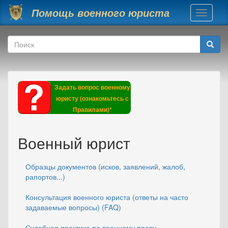
Перейти к основному содержанию
Помощь военного юриста
Toggle
navigati
Форма поиска
Поиск
Задать вопрос военному
юристу (ознакомьтесь с
Правилами)*
Военный юрист
Образцы документов (исков, заявлений, жалоб,
рапортов...)
Консультация военного юриста (ответы на часто
задаваемые вопросы) (FAQ)
Судебная практика по военному праву