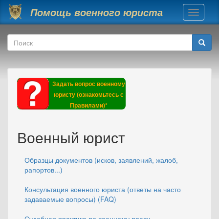
Перейти к основному содержанию
Помощь военного юриста
Toggle
navigati
Форма поиска
Поиск
Задать вопрос военному
юристу (ознакомьтесь с
Правилами)*
Военный юрист
Образцы документов (исков, заявлений, жалоб,
рапортов...)
Консультация военного юриста (ответы на часто
задаваемые вопросы) (FAQ)
Судебная практика по военному праву