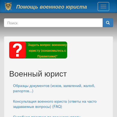
Перейти к основному содержанию
Помощь военного юриста
Toggle
navigati
Форма поиска
Поиск
Задать вопрос военному
юристу (ознакомьтесь с
Правилами)*
Военный юрист
Образцы документов (исков, заявлений, жалоб,
рапортов...)
Консультация военного юриста (ответы на часто
задаваемые вопросы) (FAQ)
Судебная практика по военному праву