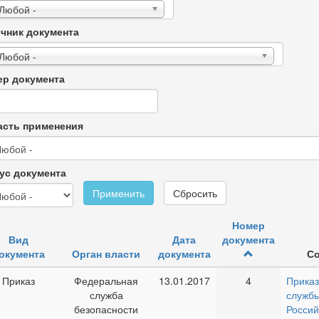
 Любой -
чник документа
 Любой -
р документа
сть применения
ус документа
Применить
Сбросить
Номер
Вид
Дата
документа
окумента
Орган власти
документа
С
Приказ
Федеральная
13.01.2017
4
Прика
служба
служб
безопасности
Россий