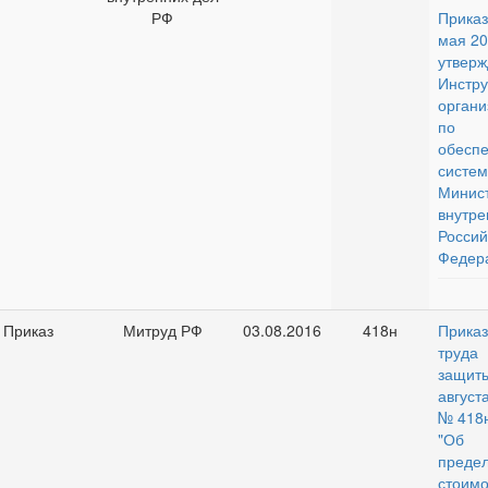
РФ
Прика
мая 20
утверж
Инст
орган
по п
обес
систем
Минист
внут
Россий
Федер
Приказ
Митруд РФ
03.08.2016
418н
Прика
труда
защи
авгу
№ 418
"Об 
преде
стои