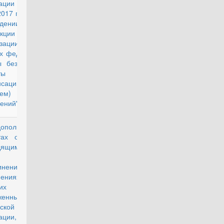
ерации от
2017 г. № 4 "Об
дении
рукции об
низации в
ах федеральной
ы безопасности
аты денежной
нсации за наем
наем) жилых
ений"
полнительных
действующий
тах офицерам,
дящим военную
ужбу в
нениях,
инениях и
ских частях
уженных Сил
ской
ации, в 2011