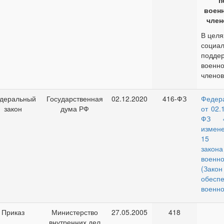
п
воен
член
В целя
социа
подде
военн
членов
деральный
Государственная
02.12.2020
416-ФЗ
Федер
закон
дума РФ
от 02.
ФЗ «
измен
15 Ф
закон
военн
(Зако
обесп
военн
Приказ
Министерство
27.05.2005
418
внутренних дел