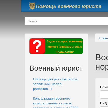
Перейти к основному содержанию
Помощь военного юриста
Форма поиска
Поиск
Глав
Задать вопрос военному
юристу (ознакомьтесь с
Правилами)*
Во
но
Военный юрист
Образцы документов (исков,
заявлений, жалоб,
Поис
рапортов...)
Консультация военного
Вид 
юриста (ответы на часто
задаваемые вопросы) (FAQ)