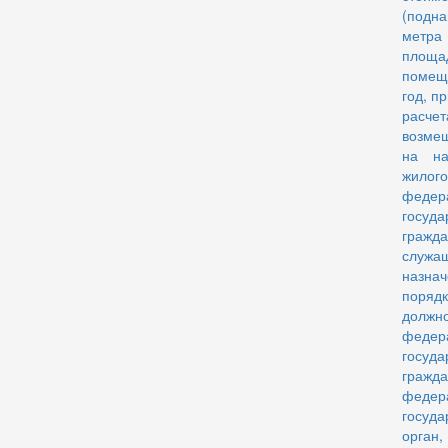
(под
мет
площ
помещ
год, п
расч
возме
на на
жило
федер
госуда
гражда
служа
назн
поряд
должно
федер
госуда
гражда
федер
госуда
орган,