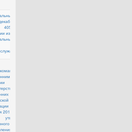
альный закон
действующий
декабря 2013 г.
05-ФЗ "О
ии изменений в
альный закон
статусе
ослужащих"
действующий
окомандующего
енними
ми
ерства
ренних дел
ской
рации от 8
я 2014 г. № 412
утверждении
нного порядка
рмления и