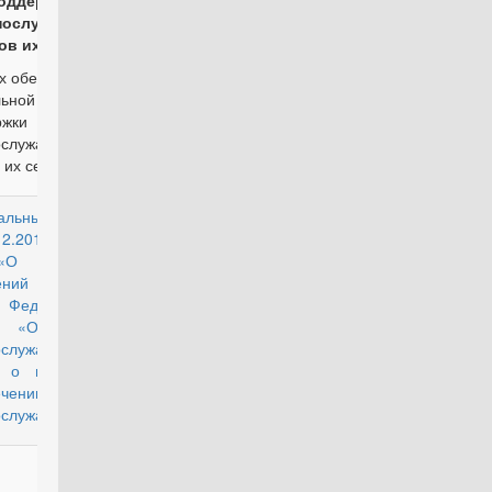
оддержки
нослужащих и
ов их семей"
х обеспечения
льной
ржки
ослужащих и
 их семей:
альный закон
действующий
12.2019 № 416-
О внесении
ений в статью
едерального
а «О статусе
ослужащих».
н о повторном
ечении жильем
ослужащих)
действующий