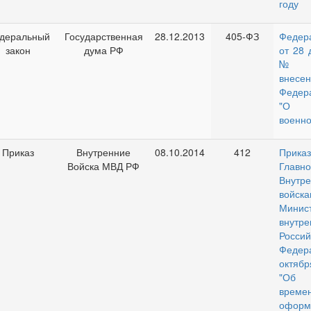
году
деральный
Государственная
28.12.2013
405-ФЗ
Федер
закон
дума РФ
от 28 
№ 4
внесен
Федер
"О 
военн
Приказ
Внутренние
08.10.2014
412
Приказ
Войска МВД РФ
Главн
Внутр
войска
Минист
внут
Россий
Феде
октябр
"Об 
време
офо