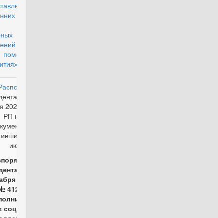
ставления во
енних Войсках
 России
ебных жилых
щений или
 помещений в
итиях"
Распоряжением
действующий
дента России от
я 2023 г. N 174-
РП настоящий
кумент признан
тившим силу с 6
июня 2023 г.
споряжение
дента РФ от 19
абря 2022 г.
№ 412-рп
полнительных
х социальной