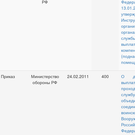
РФ
Фед
13.01.
утверж
Инст
орга
орган
служб
выпл
компе
(под
помещ
Приказ
Министерство
24.02.2011
400
О до
обороны РФ
выпла
прохо
сл
объеди
соед
воин
Воор
Россий
Федер