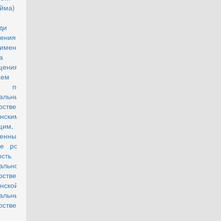
найма) 1 кв.
ра общей
ади жилого
ения на 2017
рименяемой для
ета размера
щения расходов
ем (поднаем)
го помещения
альным
рственным
нским
щим,
аченным в
ке ротации на
сть
альной
рственной
нской службы в
альный
рственный