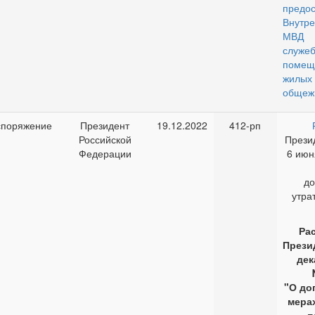
предо
Внутр
МВД
служ
поме
жилых
общеж
споряжение
Президент
19.12.2022
412-рп
Российской
Прези
Федерации
6 июн
до
утра
Ра
Прези
дек
"О до
мера