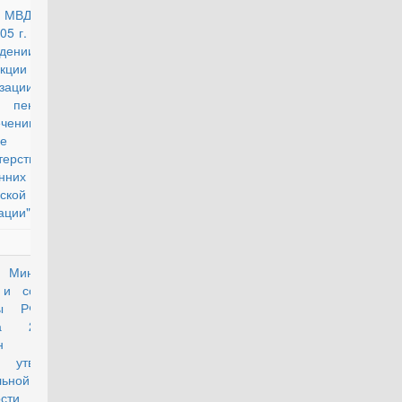
з МВД РФ от 27
05 г. N 418 "Об
дении
рукции об
изации работы
енсионному
печению в
е
ерства
ренних дел
ской
ации"
з Министерства
действующий
 и социальной
ты РФ от 3
ста 2016 г.
н
утверждении
льной
мости найма