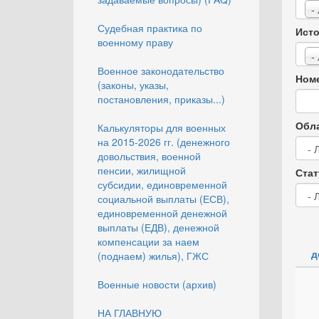
-
Судебная практика по
Исто
военному праву
-
Военное законодательство
Номе
(законы, указы,
постановления, приказы...)
Обла
Калькуляторы для военных
на 2015-2026 гг. (денежного
довольствия, военной
пенсии, жилищной
Стат
субсидии, единовременной
социальной выплаты (ЕСВ),
единовременной денежной
выплаты (ЕДВ), денежной
компенсации за наем
д
(поднаем) жилья), ГЖС
Военные новости (архив)
НА ГЛАВНУЮ