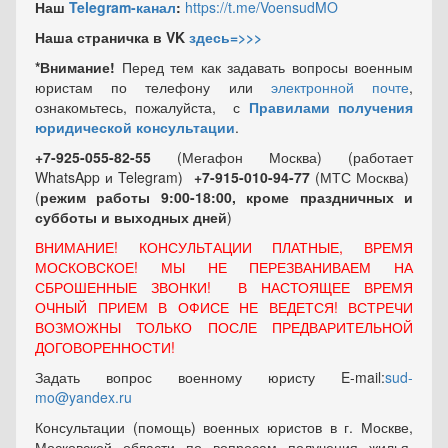
Наш
Telegram-канал
:
https://t.me/VoensudMO
Наша страничка в VK
здесь=>>>
*Внимание!
Перед тем как задавать вопросы военным
юристам по телефону или
электронной почте
,
ознакомьтесь, пожалуйста, с
Правилами получения
юридической консультации
.
+7-925-055-82-55
(Мегафон Москва) (работает
WhatsApp и Telegram)
+7-915-010-94-77
(МТС Москва)
(
режим работы 9:00-18:00, кроме праздничных
и
субботы и выходных
дней
)
ВНИМАНИЕ! КОНСУЛЬТАЦИИ ПЛАТНЫЕ, ВРЕМЯ
МОСКОВСКОЕ! МЫ НЕ ПЕРЕЗВАНИВАЕМ НА
СБРОШЕННЫЕ ЗВОНКИ! В НАСТОЯЩЕЕ ВРЕМЯ
ОЧНЫЙ ПРИЕМ В ОФИСЕ НЕ ВЕДЕТСЯ! ВСТРЕЧИ
ВОЗМОЖНЫ ТОЛЬКО ПОСЛЕ ПРЕДВАРИТЕЛЬНОЙ
ДОГОВОРЕННОСТИ!
Задать вопрос военному юристу E-mail:
sud-
mo@yandex.ru
Консультации (помощь) военных юристов в г. Москве,
Московской области по вопросам получения жилья,