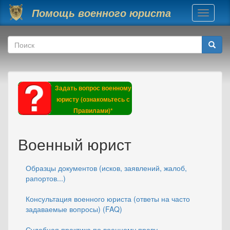
Перейти к основному содержанию
Помощь военного юриста
Toggle
navigati
Форма поиска
Поиск
Задать вопрос военному
юристу (ознакомьтесь с
Правилами)*
Военный юрист
Образцы документов (исков, заявлений, жалоб,
рапортов...)
Консультация военного юриста (ответы на часто
задаваемые вопросы) (FAQ)
Судебная практика по военному праву