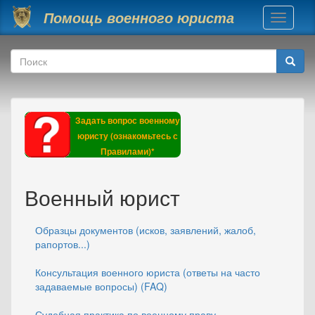
Перейти к основному содержанию
Помощь военного юриста
Toggle
navigati
Форма поиска
Поиск
Задать вопрос военному
юристу (ознакомьтесь с
Правилами)*
Военный юрист
Образцы документов (исков, заявлений, жалоб,
рапортов...)
Консультация военного юриста (ответы на часто
задаваемые вопросы) (FAQ)
Судебная практика по военному праву