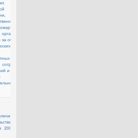
енних дел
ой
ии,
твенной
пожарной
 органов по
 за оборотом
еских
дств и
опных
 сотрудников
ий и органов
-
тельной
действующий
вление
льства РФ от
я 2009 г. №
3 "О