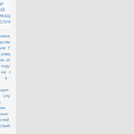
И
ОЙ
ИКАЦИИ
СЛУЖАЩИХ
вление
действующий
льства РФ от
ля 1999 г. N
 утверждении
ия об отборе
, подлежащих
 на военную
, а также
пающих на
 службу по
акту, для
ния
ьных
стей
службы"