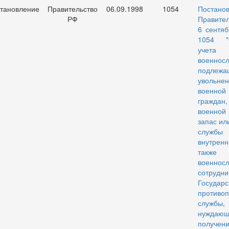
тановление
Правительство
06.09.1998
1054
Постано
РФ
Правите
6 сентяб
1054 "
учета
военнос
подлежа
увол
военной
граждан,
военно
запас или
службы
внутрен
также
военно
сотрудни
Государс
противо
службы,
нужда
получе