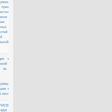
лужащим
 премии за
овестное и
вное
ние
тных
нностей и
ой
льной
ке выплаты
действующий
чной
и за особые
я военной
лужащим,
щим военную
о контракту
СВОЕНИИ,
действующий
НЕНИИ И