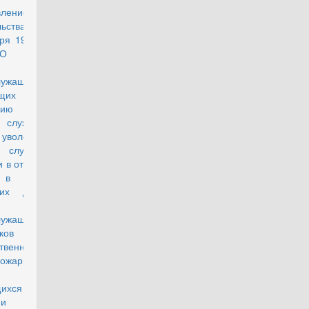
вление
действующий
льства РФ от
ря 1998 г. N
О порядке
лужащих,
щих
ьнению с
 службы, и
 уволенных с
й службы в
 в отставку и
 в органах
них дел, а
служащих и
ков
твенной
пожарной
ющихся в
нии жилых