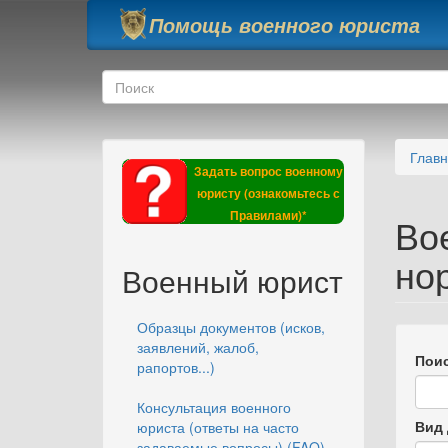
Перейти к основному содержанию
Помощь военного юриста
Форма поиска
Поиск
Глав
Задать вопрос военному
юристу (ознакомьтесь с
Правилами)*
Во
но
Военный юрист
Образцы документов (исков,
заявлений, жалоб,
Поис
рапортов...)
Консультация военного
Вид 
юриста (ответы на часто
задаваемые вопросы) (FAQ)