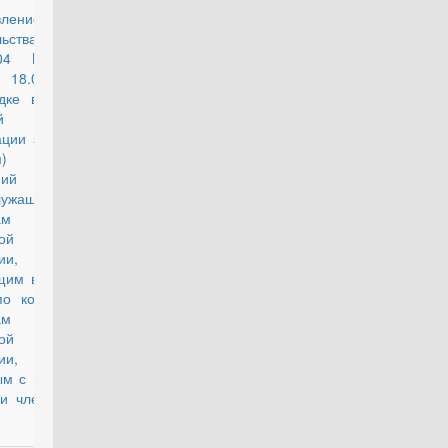
вление
действующий
льства РФ от
2004 N 909
 18.09.2015)
дке выплаты
й
ации за наем
ем) жилых
ий
служащим -
ам
ой
ии,
щим военную
о контракту,
ам
ой
ии,
ым с военной
 и членам их