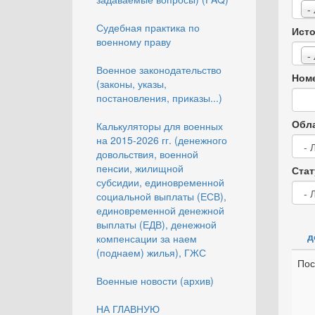
-
Судебная практика по
Исто
военному праву
-
Военное законодательство
Номе
(законы, указы,
постановления, приказы...)
Обла
Калькуляторы для военных
на 2015-2026 гг. (денежного
довольствия, военной
пенсии, жилищной
Стат
субсидии, единовременной
социальной выплаты (ЕСВ),
единовременной денежной
выплаты (ЕДВ), денежной
д
компенсации за наем
(поднаем) жилья), ГЖС
Пос
Военные новости (архив)
НА ГЛАВНУЮ