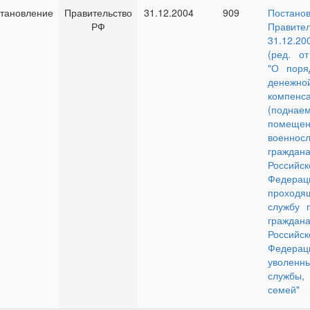
тановление
Правительство
31.12.2004
909
Постано
РФ
Правите
31.12.
(ред. от
"О поря
денежно
компенс
(подна
помещен
военно
граждан
Российск
Федерац
проходя
службу п
граждан
Российск
Федерац
уволенн
службы,
семей"