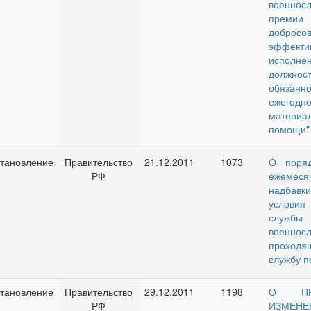
военнос
премии
доброс
эффекти
исполне
должнос
обяза
ежегодн
материа
помощи"
тановление
Правительство
21.12.2011
1073
О поряд
РФ
ежемеся
надбавк
услови
службы
военнос
проходя
службу п
тановление
Правительство
29.12.2011
1198
О ПРИ
РФ
ИЗМЕ