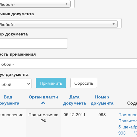
 Любой -
чник документа
 Любой -
р документа
сть применения
ус документа
Применить
Сбросить
Вид
Орган власти
Дата
Номер
окумента
документа
документа
Сод
тановление
Правительство
05.12.2011
993
Постано
РФ
Правите
5 декаб
993 "