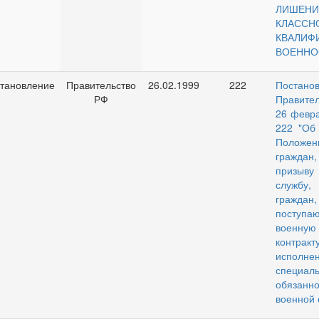
ЛИШЕНИ
КЛАССН
КВАЛИФ
ВОЕННО
тановление
Правительство
26.02.1999
222
Постано
РФ
Правите
26 февра
222 "Об
Положен
граждан
призыву
службу
граждан,
посту
военную
контр
исполне
специал
обязанно
военной 