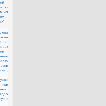
ений или
ии жилищных
 в избранном
нном месте
ва"
вление
действующий
льства РФ от
1998 г. N 855
ерах по
ции
ьного закона
язательном
твенном
ании жизни и
лужащих,
, призванных
ные сборы,
ядового и
твующего
а органов