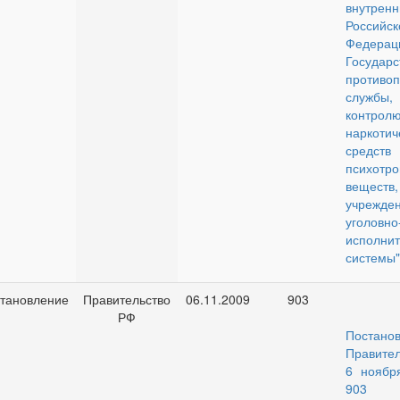
внутр
Российск
Федерац
Государс
противо
службы,
контролю
наркотич
сре
психотр
веществ,
учрежден
уголовно
исполни
системы"
тановление
Правительство
06.11.2009
903
РФ
Постано
Правите
6 ноябр
90