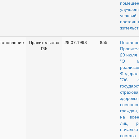
помещ
улучшен
условий
постоя
жительст
тановление
Правительство
29.07.1998
855
Постано
РФ
Правите
29 июля 
"О м
реализа
Федерал
"Об об
государс
страхов
здоровья
военнос
граждан
на воен
лиц р
начальс
состав