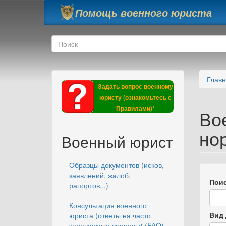
Перейти к основному содержанию
Помощь военного юриста
Форма поиска
Поиск
Глав
Задать вопрос военному
юристу (ознакомьтесь с
Правилами)*
Во
но
Военный юрист
Образцы документов (исков,
заявлений, жалоб,
Поис
рапортов...)
Консультация военного
Вид 
юриста (ответы на часто
задаваемые вопросы) (FAQ)