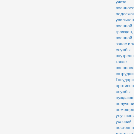
учета
военнос
подлежа
увол
военной
граждан,
военно
запас или
службы
внутрен
также
военно
сотрудни
Государс
противо
службы,
нужда
получе
помещ
улучшен
условий
постоя
жительст