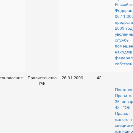
Российск
Феде
06.11.2
предос
2009 год
уволенн
служб
помещен
наход
федерал
собствен
тановление
Правительство
26.01.2006
42
РФ
Постано
Правите
26 янва
42 "Об 
Правил
жилого 
специал
жилищно