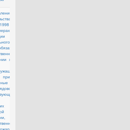
вление
действующий
льства РФ от
1998 г. N 855
ерах по
ции
ьного закона
язательном
твенном
ании жизни и
лужащих,
, призванных
ные сборы,
ядового и
твующего
а органов
енних дел
ой
ии,
твенной
пожарной