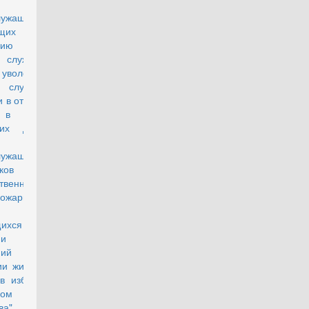
лужащих,
щих
ьнению с
 службы, и
 уволенных с
й службы в
 в отставку и
 в органах
них дел, а
служащих и
ков
твенной
пожарной
ющихся в
нии жилых
ений или
ии жилищных
 в избранном
нном месте
ва"