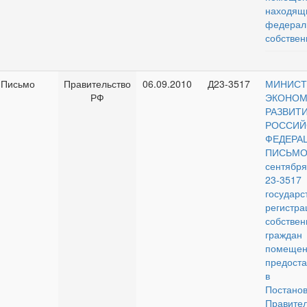
наход
федерал
собствен
Письмо
Правительство
06.09.2010
Д23-3517
МИНИСТ
РФ
ЭКОНОМ
РАЗВИТ
РОССИЙ
ФЕДЕРА
ПИСЬ
сентября
23-3517
государс
регист
собствен
гражда
помещен
предост
в р
Постано
Правител