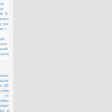
ой
рации от
009 N 903 "О
тавлении в
у гражданам,
ым с военной
ы, жилых
ий,
ящихся в
ьной
ности"
действующий
вление
льства РФ от
ря 2006 г. №
утверждении
 отнесения
помещения к
изированному
му фонду и