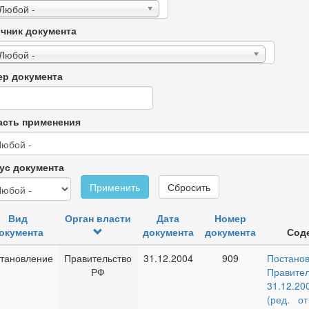
 Любой -
чник документа
 Любой -
р документа
сть применения
ус документа
Применить
Сбросить
Вид
Орган власти
Дата
Номер
окумента
документа
документа
Сод
тановление
Правительство
31.12.2004
909
Постано
РФ
Правите
31.12.
(ред. от