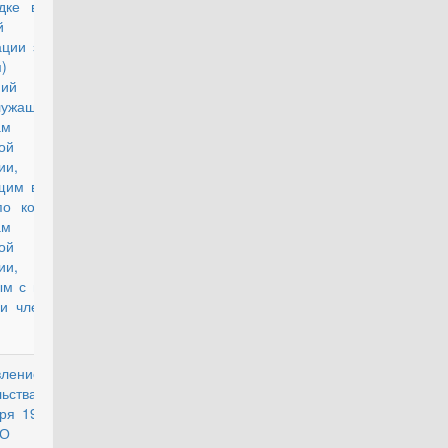
дке выплаты
й
ации за наем
ем) жилых
ий
служащим -
ам
ой
ии,
щим военную
о контракту,
ам
ой
ии,
ым с военной
 и членам их
вление
действующий
льства РФ от
ря 1998 г. N
О порядке