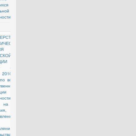
ящихся в
ьной
ности"
ЕРСТВО
действующий
ИЧЕСКОГО
ИЯ
СКОЙ
ЦИИ
МО от 6
 2010 г. N Д
 по вопросам
твенной
рации прав
ности
н на жилые
ия,
авленные им
амках
вления
ьства