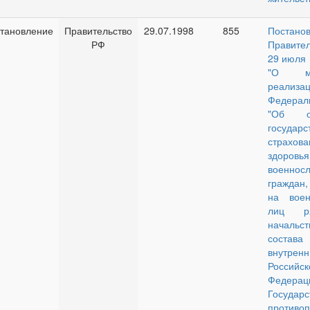
тановление
Правительство
29.07.1998
855
Постано
РФ
Правите
29 июля 
"О м
реализа
Федерал
"Об об
государс
страхов
здоровья
военнос
граждан
на воен
лиц р
начальс
состав
внутр
Российск
Федерац
Государс
противо