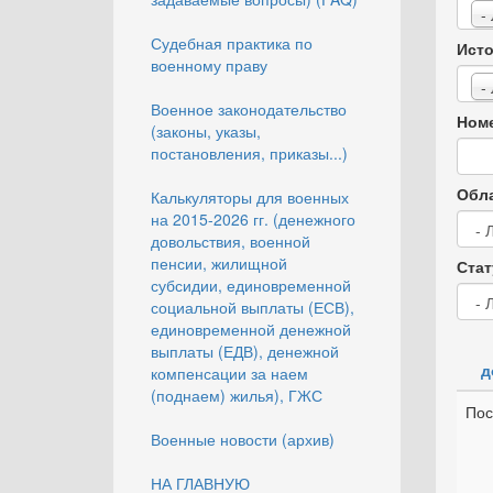
-
Судебная практика по
Исто
военному праву
-
Военное законодательство
Номе
(законы, указы,
постановления, приказы...)
Обла
Калькуляторы для военных
на 2015-2026 гг. (денежного
довольствия, военной
пенсии, жилищной
Стат
субсидии, единовременной
социальной выплаты (ЕСВ),
единовременной денежной
выплаты (ЕДВ), денежной
д
компенсации за наем
(поднаем) жилья), ГЖС
Пос
Военные новости (архив)
НА ГЛАВНУЮ