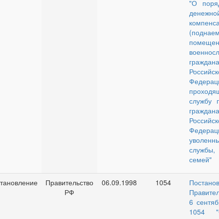
"О поря
денежно
компенс
(подна
помещен
военно
граждан
Российск
Федерац
проходя
службу п
граждан
Российск
Федерац
уволенн
службы,
семей"
тановление
Правительство
06.09.1998
1054
Постано
РФ
Правите
6 сентяб
1054 "