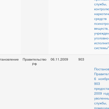
службы,
контролю
наркотич
сре
психотр
веществ,
учрежден
уголовно
исполни
системы"
тановление
Правительство
06.11.2009
903
РФ
Постано
Правите
6 ноябр
90
предос
2009 год
уволенн
служб
помещен