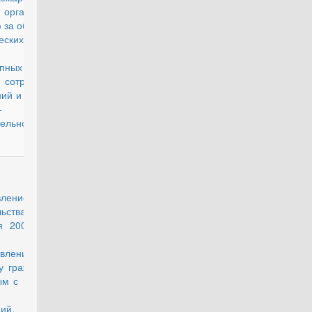
 органов по
 за оборотом
еских
дств и
опных
 сотрудников
ий и органов
-
тельной
действующий
вление
льства РФ от
я 2009 г. №
3 "О
тавлении в
у гражданам,
ым с военной
ы, жилых
ий,