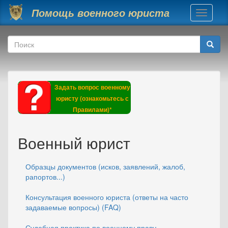
Перейти к основному содержанию
Помощь военного юриста
Toggle
navigati
Форма поиска
Поиск
Задать вопрос военному
юристу (ознакомьтесь с
Правилами)*
Военный юрист
Образцы документов (исков, заявлений, жалоб,
рапортов...)
Консультация военного юриста (ответы на часто
задаваемые вопросы) (FAQ)
Судебная практика по военному праву