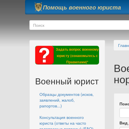
Перейти к основному содержанию
Помощь военного юриста
Форма поиска
Поиск
Глав
Задать вопрос военному
юристу (ознакомьтесь с
Правилами)*
Во
но
Военный юрист
Образцы документов (исков,
заявлений, жалоб,
Поис
рапортов...)
Консультация военного
Вид 
юриста (ответы на часто
задаваемые вопросы) (FAQ)