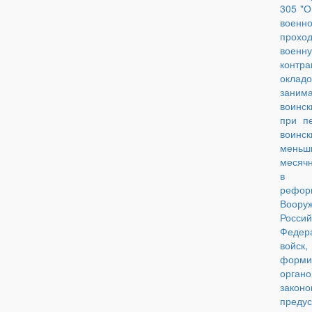
305 "О
военн
прохо
военн
контра
оклад
заним
воинск
при п
воинск
меньш
месяч
в 
рефор
Воор
Россий
Федер
войс
форм
орган
законо
преду