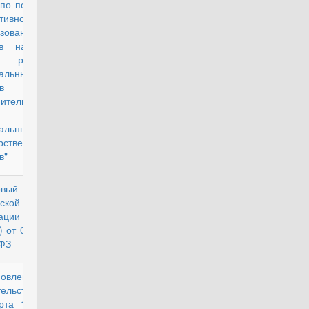
 по повышению
тивности
зования
тв на оплату
 работников
альных
в
ительной
асти и
альных
рственных
в"
овый кодекс
действующий
ской
ации (часть
) от 05.08.2000
ФЗ
новление
действующий
ельства РФ от
рта 1999 г. N