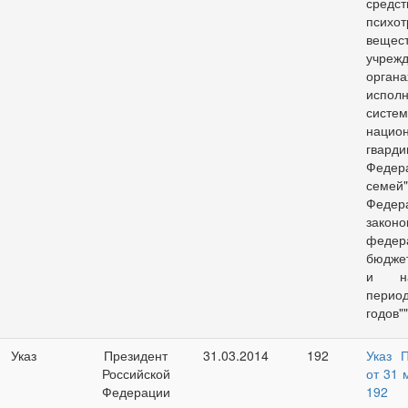
ср
психот
вещест
учре
орган
исполн
систе
нацио
гвард
Феде
семей
Федер
зак
федер
бюджет
и на
перио
годов""
Указ
Президент
31.03.2014
192
Указ 
Российской
от 31 
Федерации
192