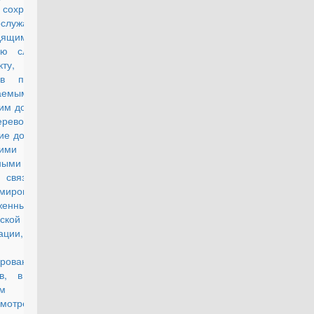
 сохранении за
ослужащими,
дящими
ую службу по
кту, месячных
ов по ранее
аемым
им должностям
ереводе их на
ие должности с
ими
ными окладами
связи с
мированием
уженных Сил
ской
ации, других
к, воинских
ирований и
ов, в которых
м
смотрена