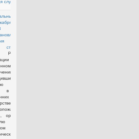
я служба"
альный закон
действующий
екабря 2017 г. N
5-ФЗ "О
ановлении
твия части
ой
статьи 43
а Российской
ерации "О
онном
ечении лиц,
дивших
ную службу,
у в органах
ренних дел,
рственной
вопожарной
е, органах по
тролю за
том
ических