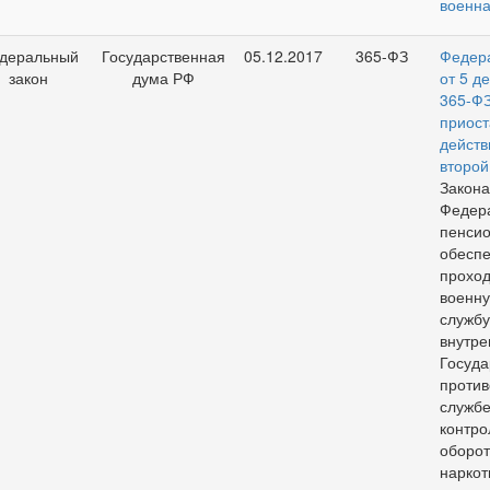
военна
деральный
Государственная
05.12.2017
365-ФЗ
Федер
закон
дума РФ
от 5 д
36
приост
дейс
втор
Закон
Фед
пенси
обесп
прохо
воен
служб
внут
Госуда
проти
служб
кон
оборо
наркот