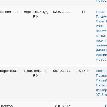
Федер
тановление
Верховный суд
02.07.2009
14
Поста
РФ
Плену
Суда 
2009
некото
возник
пра
приме
Жилищ
Россий
Федер
споряжение
Правительство
06.12.2017
2716-р
Распо
РФ
Правит
Россий
Феде
декаб
2716-р
Памятка
12.01.2015