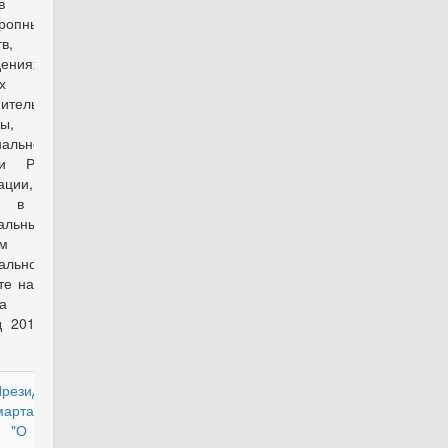
едств и
ропных
в,
ждениях и
ах уголовно-
ительной
мы, войсках
нальной
ии Российской
рации, и их
" в связи с
альным
оном "О
альном
е на 2018 год
 плановый
д 2019 и 2020
Президента РФ
действующий
марта 2014 г. N
 "О мерах