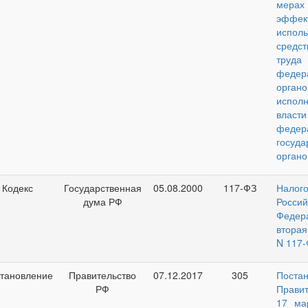
мерах
эффек
исполь
средс
труда
федер
органо
исполн
вл
федер
госуда
органо
Кодекс
Государственная
05.08.2000
117-ФЗ
Налог
дума РФ
Россий
Федер
вторая
N 117-
тановление
Правительство
07.12.2017
305
Поста
РФ
Правит
17 ма