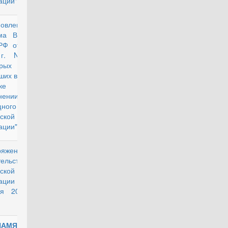
ации"
новление
действующий
ма Верховного
РФ от 2 июля
 г. N 14 "О
рых вопросах,
ших в судебной
ктике при
нении
ного кодекса
ской
ации"
ряжение
действующий
ельства
ской
рации от 6
ря 2017 г. N
ПАМЯТКА
действующий