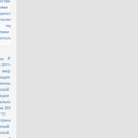
рственной
ржки граждан,
щихся
телями пенсий
ерриториях
лики Крым и г.
ополя"
аз Министра
действующий
ны РФ от 18
а 2014 г. № 555
мерах по
лизации в
женных Силах
ской
ации
льного закона
ая 2006 г. N 59-
О порядке
отрения
ений граждан
ской