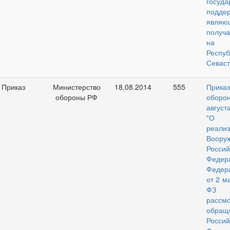
госуда
подде
являю
получа
на т
Респуб
Севаст
Приказ
Министерство
18.08.2014
555
Прик
обороны РФ
оборо
август
"О 
реа
Воору
Россий
Федер
Федера
от 2 м
ФЗ "
рассм
обращ
Россий