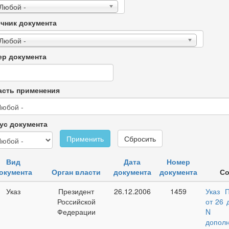
 Любой -
чник документа
 Любой -
р документа
сть применения
ус документа
Применить
Сбросить
Вид
Дата
Номер
окумента
Орган власти
документа
документа
Со
Указ
Президент
26.12.2006
1459
Указ 
Российской
от 26 
Федерации
N 
допол