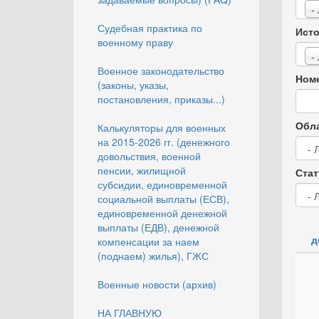
-
Судебная практика по
Исто
военному праву
-
Военное законодательство
Номе
(законы, указы,
постановления, приказы...)
Обла
Калькуляторы для военных
на 2015-2026 гг. (денежного
довольствия, военной
пенсии, жилищной
Стат
субсидии, единовременной
социальной выплаты (ЕСВ),
единовременной денежной
выплаты (ЕДВ), денежной
д
компенсации за наем
(поднаем) жилья), ГЖС
Военные новости (архив)
НА ГЛАВНУЮ