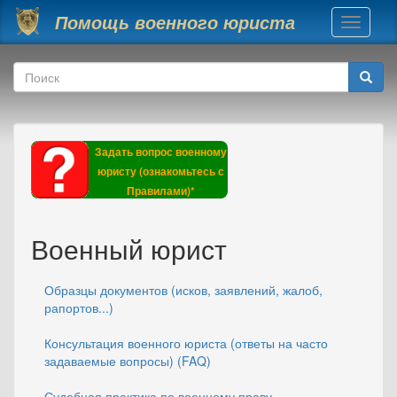
Перейти к основному содержанию
Помощь военного юриста
Toggle
navigati
Форма поиска
Поиск
Задать вопрос военному
юристу (ознакомьтесь с
Правилами)*
Военный юрист
Образцы документов (исков, заявлений, жалоб,
рапортов...)
Консультация военного юриста (ответы на часто
задаваемые вопросы) (FAQ)
Судебная практика по военному праву