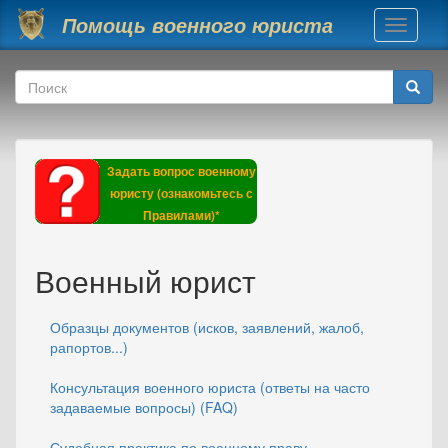
Перейти к основному содержанию
Помощь военного юриста
Toggle
navigati
Форма поиска
Поиск
Задать вопрос военному
юристу (ознакомьтесь с
Правилами)*
Военный юрист
Образцы документов (исков, заявлений, жалоб,
рапортов...)
Консультация военного юриста (ответы на часто
задаваемые вопросы) (FAQ)
Судебная практика по военному праву