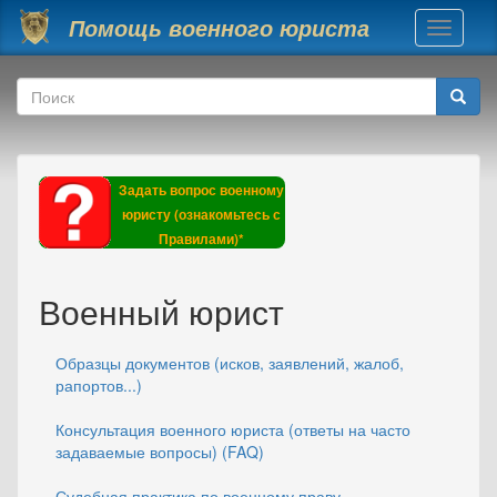
Перейти к основному содержанию
Помощь военного юриста
Toggle
navigati
Форма поиска
Поиск
Задать вопрос военному
юристу (ознакомьтесь с
Правилами)*
Военный юрист
Образцы документов (исков, заявлений, жалоб,
рапортов...)
Консультация военного юриста (ответы на часто
задаваемые вопросы) (FAQ)
Судебная практика по военному праву