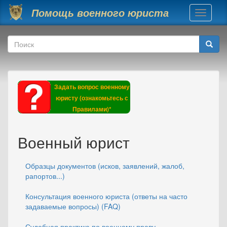
Перейти к основному содержанию
Помощь военного юриста
Toggle
navigati
Форма поиска
Поиск
Задать вопрос военному
юристу (ознакомьтесь с
Правилами)*
Военный юрист
Образцы документов (исков, заявлений, жалоб,
рапортов...)
Консультация военного юриста (ответы на часто
задаваемые вопросы) (FAQ)
Судебная практика по военному праву