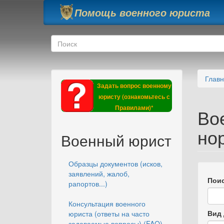
Перейти к основному содержанию
Помощь военного юриста
Форма поиска
Поиск
Глав
Задать вопрос военному
юристу (ознакомьтесь с
Правилами)*
Во
но
Военный юрист
Образцы документов (исков,
заявлений, жалоб,
Поис
рапортов...)
Консультация военного
Вид 
юриста (ответы на часто
задаваемые вопросы) (FAQ)