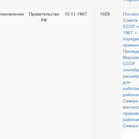
тановление
Правительство
10.11.1967
1029
Постан
РФ
Совета
СССР о
1967 г
порядк
примен
Презид
Верхов
ССС
сентябр
расшир
для
рабо
района
Сев
местнос
прира
района
Севера