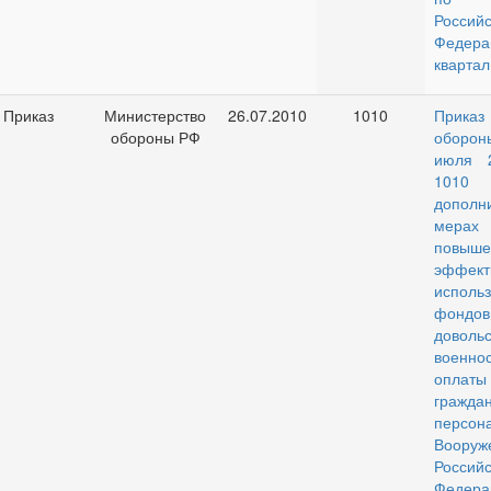
Российс
Федер
квартал
Приказ
Министерство
26.07.2010
1010
Прика
обороны РФ
оборон
июля 
10
дополн
мер
повыш
эффект
исполь
фондов
довольс
военно
оплаты
граждан
персон
Воору
Российс
Федера