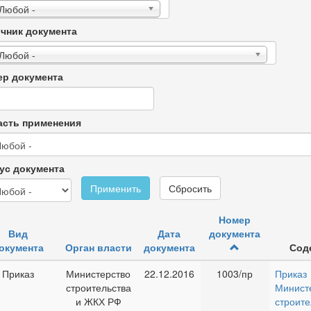
 Любой -
чник документа
 Любой -
р документа
сть применения
ус документа
Применить
Сбросить
Номер
Вид
Дата
документа
окумента
Орган власти
документа
Сод
Приказ
Министерство
22.12.2016
1003/пр
Приказ
строительства
Минист
и ЖКХ РФ
строи