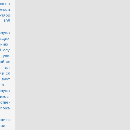
овление
действующий
ельства РФ
нтября 1998
 1054 "О
ке учета
служащих,
ащих
ьнению с
й службы, и
, уволенных
ой службы в
с или в
у и службы в
 внутренних
 а также
служащих и
иков
рственной
опожарной
,
ющихся в
ении жилых