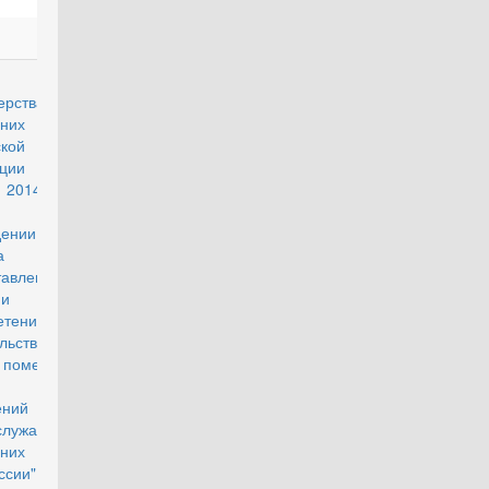
действующий
ерства
енних дел
кой
ации от 19
 2014 г. №
6 "Об
дении
а
тавления
идии для
етения или
льства
 помещения
жилых
ний
служащим
нних войск
ссии"