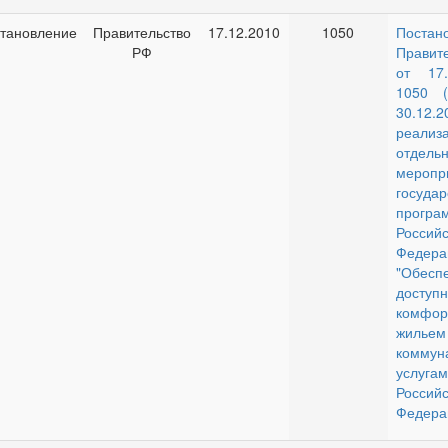
тановление
Правительство
17.12.2010
1050
Постан
РФ
Правит
от 17
1050 
30.12
реализ
отдель
меропр
государ
програ
Российс
Федера
"Обесп
дост
комфор
жил
коммун
услуга
Российс
Федера