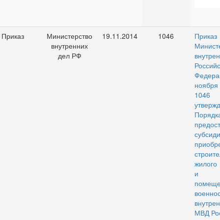
Приказ
Министерство
19.11.2014
1046
Приказ
внутренних
Минист
дел РФ
внутр
Российс
Федер
ноября
104
утверж
Порядк
предос
субс
приобр
строите
жилого
и 
помеще
военно
внутре
МВД Ро