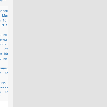
овление
действующий
 Министров
т 10 ноября
. N 1029 "О
е
ения Указа
иума
ного Совета
Р от 26
я 1967 г. "О
ении льгот
 лиц,
тающих в
х Крайнего
ера и в
тях,
вненных к
м Крайнего
"