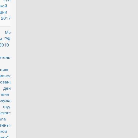
кой
ации на 1
 2017 года"
з Министра
действующий
ы РФ от 26
2010 г. №
10 "О
ительных
ах по
ению
ивности
зования
 денежного
твия
служащих и
 труда лиц
ского
ала
женных Сил
кой
ции"