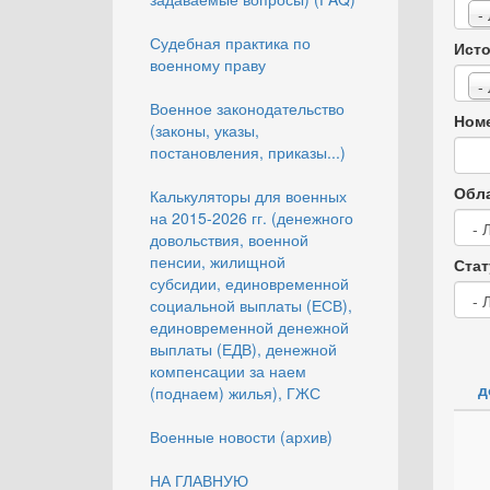
-
Судебная практика по
Исто
военному праву
-
Военное законодательство
Номе
(законы, указы,
постановления, приказы...)
Обла
Калькуляторы для военных
на 2015-2026 гг. (денежного
довольствия, военной
пенсии, жилищной
Стат
субсидии, единовременной
социальной выплаты (ЕСВ),
единовременной денежной
выплаты (ЕДВ), денежной
компенсации за наем
д
(поднаем) жилья), ГЖС
Военные новости (архив)
НА ГЛАВНУЮ