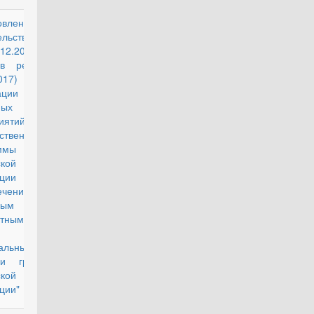
овление
действующий
ельства РФ
.12.2010 N
(в ред. от
.2017) "О
ации
ных
иятий
ственной
ммы
кой
ции
ечение
упным и
тным
ьем и
альными
ми граждан
кой
ции"