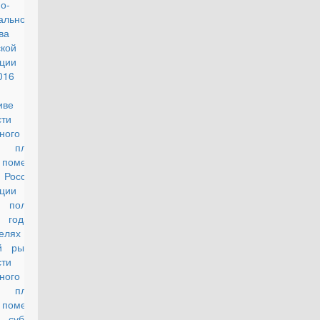
о-
ального
ва
кой
рации от
.2016 г. №
3/пр "О
иве
сти одного
тного метра
 площади
 помещения
ссийской
рации на
 полугодие
 года и
елях
й рыночной
сти одного
тного метра
 площади
 помещения
убъектам