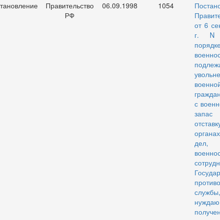
тановление
Правительство
06.09.1998
1054
Постан
РФ
Правит
от 6 се
г. N
поряд
военно
подлеж
увол
военно
граждан
с военн
запа
отставк
органах
дел,
военно
сотрудн
Госуда
против
службы
нужда
получ