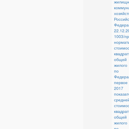
жилищн
коммун
хозяйст
Российс
Феде
22.12
100
нормат
стоимо
квадра
общей
жилого
по Ро
Феде
первое
2017
показат
средне
стоимо
квадра
общей
жилого
по с