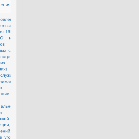
нениями)
новление
действующий
ельства РФ
ая 1994 г. N
"О нормах
ов
ых средств
огребение
ших
их)
ослужащих,
ников
в
енних дел,
нальной
и
ской
ации,
ждений и
в уголовно-