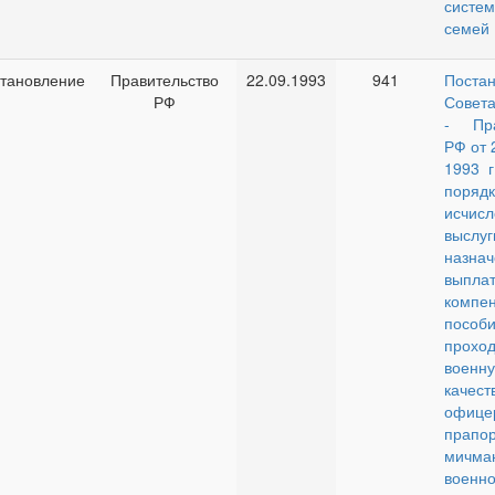
сист
семей
тановление
Правительство
22.09.1993
941
Поста
РФ
Совета
- Пра
РФ от 
1993 г
порядк
исчисл
высл
назн
выпла
комп
пособ
прохо
военну
качест
офице
прапор
мич
военн