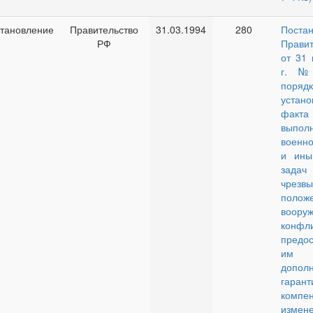
тановление
Правительство
31.03.1994
280
Поста
РФ
Правит
от 31 
г. №
порядк
устано
факта
выпол
военн
и ины
задач 
чрезвы
полож
воору
конф
предос
им
допол
гар
компе
изме