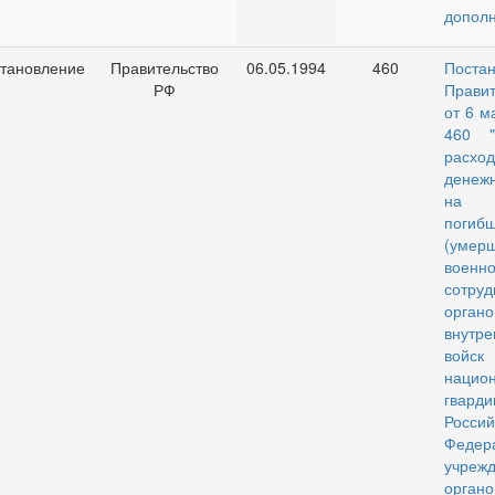
допол
тановление
Правительство
06.05.1994
460
Поста
РФ
Правит
от 6 м
460 
расход
денежн
на п
погиб
(умерш
военн
сотруд
органо
внутр
войск
нацио
гварди
Россий
Федер
учре
органо