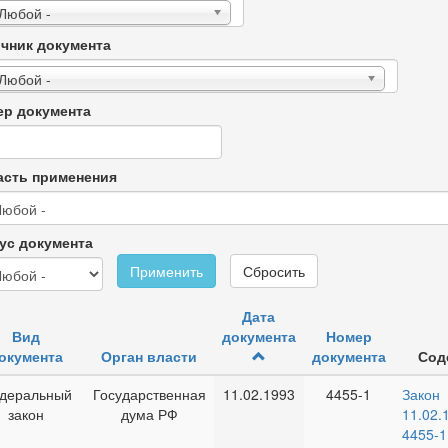
 Любой -
чник документа
 Любой -
р документа
сть применения
ус документа
Применить
Сбросить
Дата
Вид
документа
Номер
окумента
Орган власти
документа
Сод
деральный
Государственная
11.02.1993
4455-1
Зако
закон
дума РФ
11.0
445