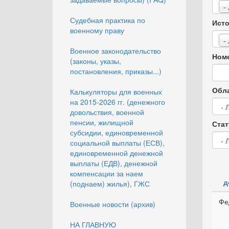
-
Судебная практика по
Исто
военному праву
-
Военное законодательство
Номе
(законы, указы,
постановления, приказы...)
Обла
Калькуляторы для военных
на 2015-2026 гг. (денежного
довольствия, военной
пенсии, жилищной
Стат
субсидии, единовременной
социальной выплаты (ЕСВ),
единовременной денежной
выплаты (ЕДВ), денежной
компенсации за наем
д
(поднаем) жилья), ГЖС
Фе
Военные новости (архив)
НА ГЛАВНУЮ