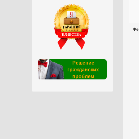
Фе
Решение
гражданских
проблем