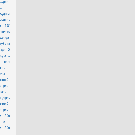
ации
а
родным
ованием 12
я 1993 г. с
ениями от
кабря 2008
публикована
аря 2009 г.
икуется с
 поправок,
нных
ми
ской
рации о
авках к
туции
ской
ации от 30
я 2008 г. N
З и от 30
я 2008 г. N