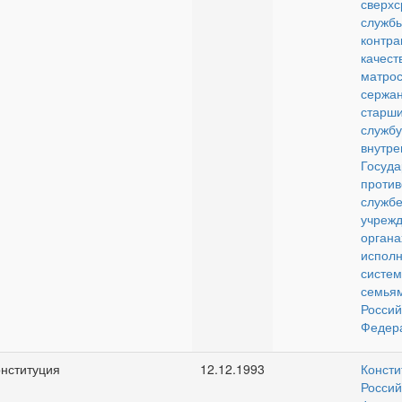
сверхс
служ
конт
качест
матрос
серж
стар
службу
внутр
Госуда
проти
службе
учре
органа
исполн
сист
сем
Россий
Федер
нституция
12.12.1993
Консти
Россий