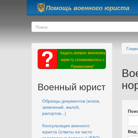
Перейти к основному содержанию
Помощь военного юриста
Форма поиска
Поиск
Глав
Задать вопрос военному
юристу (ознакомьтесь с
Правилами)*
Во
но
Военный юрист
Образцы документов (исков,
заявлений, жалоб,
Поис
рапортов...)
Консультация военного
Вид 
юриста (ответы на часто
задаваемые вопросы) (FAQ)