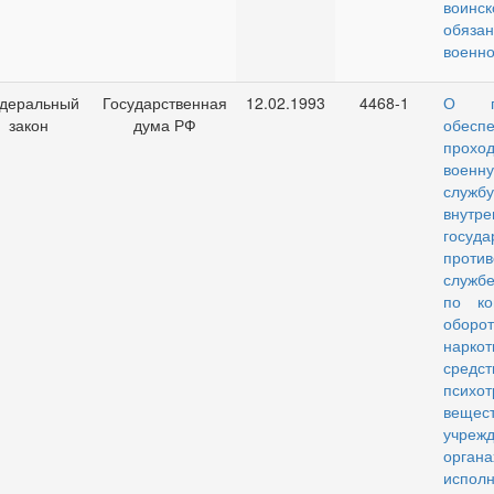
воинск
обяз
военно
деральный
Государственная
12.02.1993
4468-1
О пе
закон
дума РФ
обеспе
прохо
военн
службу
внутр
госуда
проти
служб
по ко
оборо
наркот
сре
психот
вещест
учре
органа
исполн