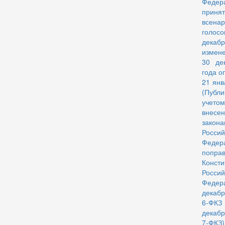
Федер
принят
всена
голос
декабр
измен
30 де
года о
21 янв
(Публ
учетом
внесе
закона
Россий
Феде
попр
Консти
Россий
Федер
декабр
6-ФК
декабр
7-ФКЗ)