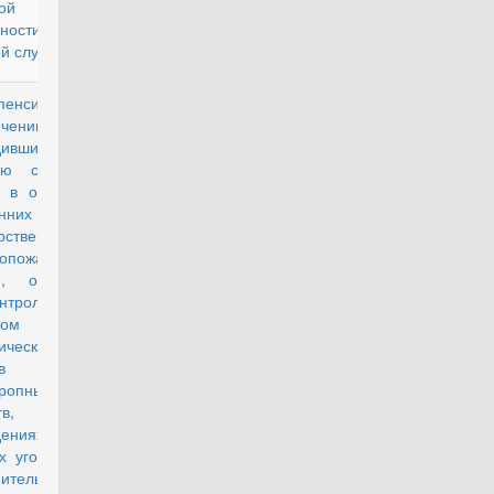
ой
анности и
й службе"
нсионном
действующий
чении лиц,
дивших
ую службу,
 в органах
енних дел,
рственной
вопожарной
е, органах
нтролю за
том
ических
дств и
ропных
в,
ждениях и
х уголовно-
ительной