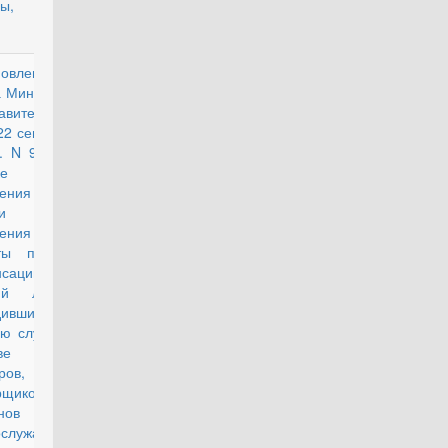
емы, и их
новление
действующий
 Министров
вительства
22 сентября
. N 941 "О
е
ения
уги лет,
ачения и
ты пенсий,
енсаций и
ий лицам,
дившим
ю службу в
ве
ров,
щиков,
манов и
ослужащих