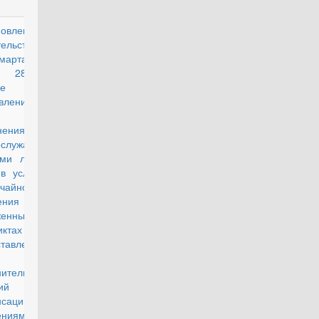
новление
действующий
ельства РФ
марта 1994
 280 "О
е
вления
нения
ослужащими
ми лицами
в условиях
чайного
ения и при
женных
ликтах и
тавления
нительных
антий и
нсаций" (с
нениями и