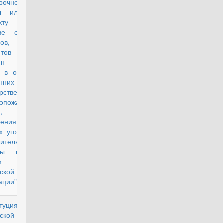
рочной
бы или по
ракту в
ве солдат,
ов,
антов и
шин либо
 в органах
енних дел,
рственной
вопожарной
,
ждениях и
х уголовно-
ительной
емы и их
ьям в
ской
ации"
туция
действующий
ской