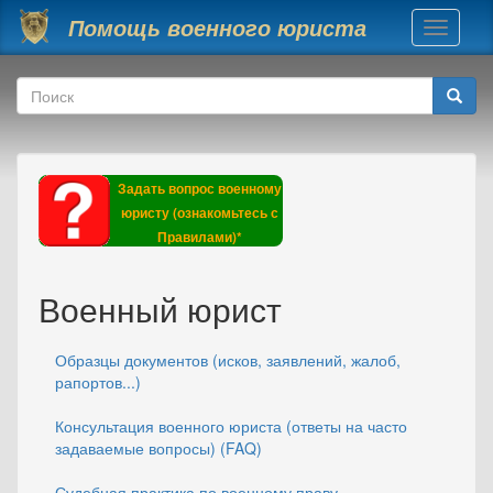
Перейти к основному содержанию
Помощь военного юриста
Toggle
navigati
Форма поиска
Поиск
Задать вопрос военному
юристу (ознакомьтесь с
Правилами)*
Военный юрист
Образцы документов (исков, заявлений, жалоб,
рапортов...)
Консультация военного юриста (ответы на часто
задаваемые вопросы) (FAQ)
Судебная практика по военному праву