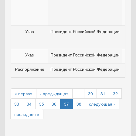
Указ
Президент Российской Федерации
31
Указ
Президент Российской Федерации
17
Распоряжение
Президент Российской Федерации
06
« первая
‹ предыдущая
…
30
31
32
33
34
35
36
37
38
следующая ›
последняя »