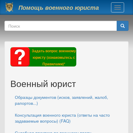
Перейти к основному содержанию
Помощь военного юриста
Toggle
navigati
Форма поиска
Поиск
Задать вопрос военному
юристу (ознакомьтесь с
Правилами)*
Военный юрист
Образцы документов (исков, заявлений, жалоб,
рапортов...)
Консультация военного юриста (ответы на часто
задаваемые вопросы) (FAQ)
Судебная практика по военному праву