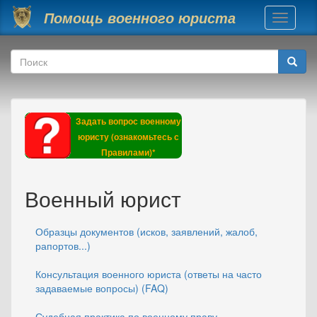
Перейти к основному содержанию
Помощь военного юриста
Toggle
navigati
Форма поиска
Поиск
Задать вопрос военному
юристу (ознакомьтесь с
Правилами)*
Военный юрист
Образцы документов (исков, заявлений, жалоб,
рапортов...)
Консультация военного юриста (ответы на часто
задаваемые вопросы) (FAQ)
Судебная практика по военному праву