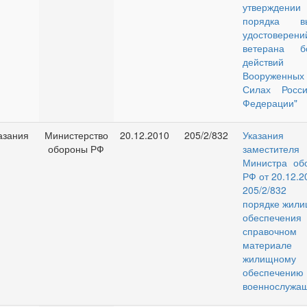
утверждении
порядка вы
удостоверени
ветерана б
действи
Вооруженных
Силах Росси
Федерации"
азания
Министерство
20.12.2010
205/2/832
Указания
обороны РФ
заместителя
Министра об
РФ от 20.12.
205/2/8
порядке жили
обеспечени
справочном
материал
жилищному
обеспечению
военнослужащ