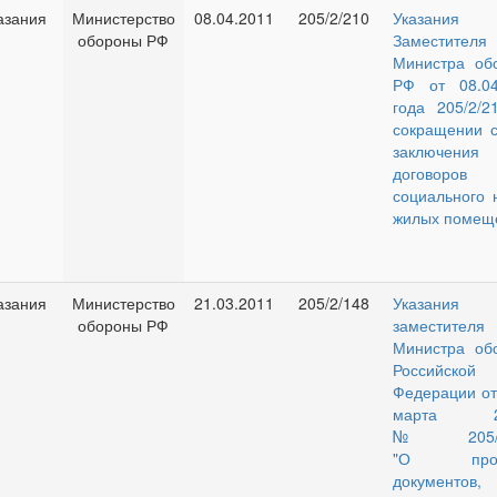
азания
Министерство
08.04.2011
205/2/210
Указания
обороны РФ
Заместителя
Министра об
РФ от 08.04
года 205/2/2
сокращении с
заключения
договоров
социального 
жилых помещ
азания
Министерство
21.03.2011
205/2/148
Указания
обороны РФ
заместителя
Министра об
Российской
Федерации от
марта 20
№205/2/
"О пров
документов,