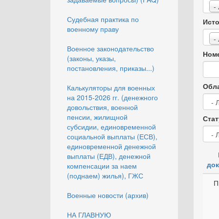
-
Судебная практика по
Исто
военному праву
-
Военное законодательство
Номе
(законы, указы,
постановления, приказы...)
Обла
Калькуляторы для военных
на 2015-2026 гг. (денежного
довольствия, военной
пенсии, жилищной
Стат
субсидии, единовременной
социальной выплаты (ЕСВ),
единовременной денежной
выплаты (ЕДВ), денежной
док
компенсации за наем
(поднаем) жилья), ГЖС
П
Военные новости (архив)
НА ГЛАВНУЮ