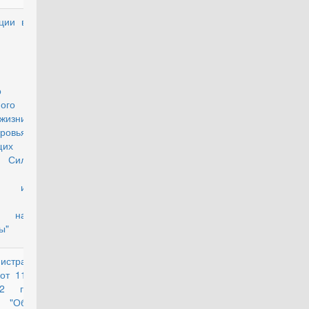
ции в
утратил силу
о
ого
жизни
вья
щих
х Сил
ии и
х на
ы"
истра
утратил силу
от 11
12 г.
"Об