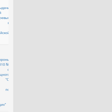
дачи
й
оевых
й в
йской
действующий
ороны
2010 №
32 о
щного
я "О
е по
их"