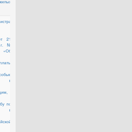
жилых
истра
утратил силу
от 21
 г. №
Об
латы
особые
ия в
щим,
бу по
ту в
йской