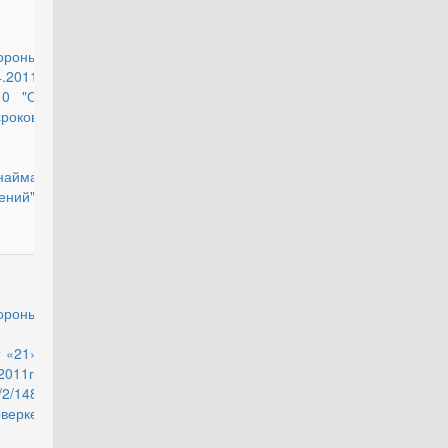
действующий
ороны
.2011
10 "О
роков
найма
ений"
действующий
ороны
 «21»
11г.
148
ерке