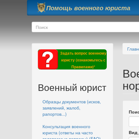
Перейти к основному содержанию
Помощь военного юриста
Форма поиска
Поиск
Глав
Задать вопрос военному
юристу (ознакомьтесь с
Правилами)*
Во
но
Военный юрист
Образцы документов (исков,
заявлений, жалоб,
Поис
рапортов...)
Консультация военного
Вид 
юриста (ответы на часто
задаваемые вопросы) (FAQ)