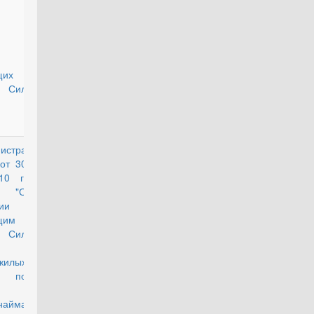
щих
х Сил
истра
утратил силу
от 30
10 г.
 "О
ии
щим
х Сил
жилых
й по
найма