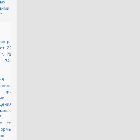
мых
щими
"
действующий
истра
от 22
 г. №
"Об
ия
нного
 при
ии
щения
адью
й
е ст.
нормы
ия