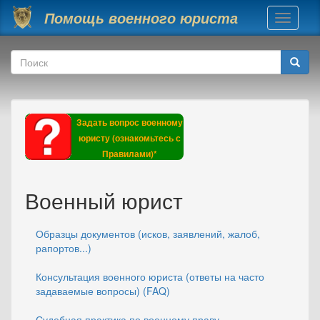
Перейти к основному содержанию
Помощь военного юриста
Toggle
navigati
Форма поиска
Поиск
Задать вопрос военному
юристу (ознакомьтесь с
Правилами)*
Военный юрист
Образцы документов (исков, заявлений, жалоб,
рапортов...)
Консультация военного юриста (ответы на часто
задаваемые вопросы) (FAQ)
Судебная практика по военному праву