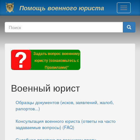
Перейти к основному содержанию
Помощь военного юриста
Toggle
navigati
Форма поиска
Поиск
Задать вопрос военному
юристу (ознакомьтесь с
Правилами)*
Военный юрист
Образцы документов (исков, заявлений, жалоб,
рапортов...)
Консультация военного юриста (ответы на часто
задаваемые вопросы) (FAQ)
Судебная практика по военному праву