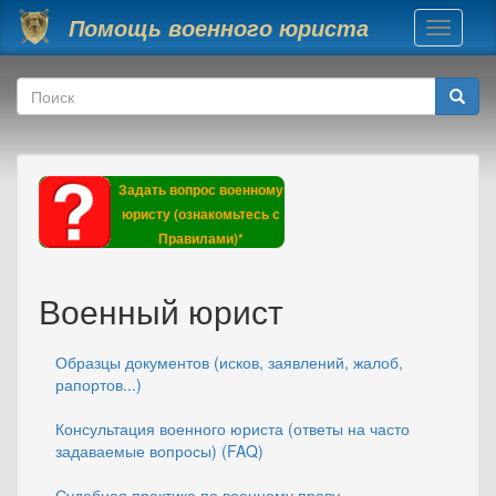
Перейти к основному содержанию
Помощь военного юриста
Toggle
navigati
Форма поиска
Поиск
Задать вопрос военному
юристу (ознакомьтесь с
Правилами)*
Военный юрист
Образцы документов (исков, заявлений, жалоб,
рапортов...)
Консультация военного юриста (ответы на часто
задаваемые вопросы) (FAQ)
Судебная практика по военному праву