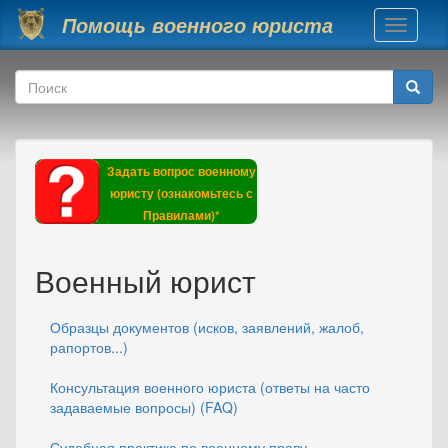
Перейти к основному содержанию
Помощь военного юриста
Toggle
navigati
Форма поиска
Поиск
Задать вопрос военному
юристу (ознакомьтесь с
Правилами)*
Военный юрист
Образцы документов (исков, заявлений, жалоб,
рапортов...)
Консультация военного юриста (ответы на часто
задаваемые вопросы) (FAQ)
Судебная практика по военному праву