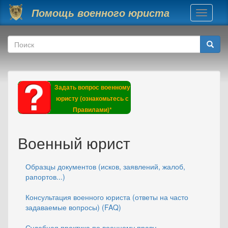
Перейти к основному содержанию
Помощь военного юриста
Toggle
navigati
Форма поиска
Поиск
Задать вопрос военному
юристу (ознакомьтесь с
Правилами)*
Военный юрист
Образцы документов (исков, заявлений, жалоб,
рапортов...)
Консультация военного юриста (ответы на часто
задаваемые вопросы) (FAQ)
Судебная практика по военному праву