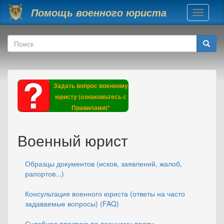
Перейти к основному содержанию
Помощь военного юриста
Toggle
navigati
Форма поиска
Поиск
Задать вопрос военному
юристу (ознакомьтесь с
Правилами)*
Военный юрист
Образцы документов (исков, заявлений, жалоб,
рапортов...)
Консультация военного юриста (ответы на часто
задаваемые вопросы) (FAQ)
Судебная практика по военному праву