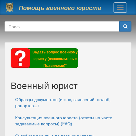
Перейти к основному содержанию
Помощь военного юриста
Toggle
navigati
Форма поиска
Поиск
Задать вопрос военному
юристу (ознакомьтесь с
Правилами)*
Военный юрист
Образцы документов (исков, заявлений, жалоб,
рапортов...)
Консультация военного юриста (ответы на часто
задаваемые вопросы) (FAQ)
Судебная практика по военному праву