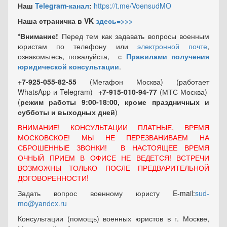
Наш
Telegram-канал
:
https://t.me/VoensudMO
Наша страничка в VK
здесь=>>>
*Внимание!
Перед тем как задавать вопросы военным
юристам по телефону или
электронной почте
,
ознакомьтесь, пожалуйста, с
Правилами получения
юридической консультации
.
+7-925-055-82-55
(Мегафон Москва) (работает
WhatsApp и Telegram)
+7-915-010-94-77
(МТС Москва)
(
режим работы 9:00-18:00, кроме праздничных
и
субботы и выходных
дней
)
ВНИМАНИЕ! КОНСУЛЬТАЦИИ ПЛАТНЫЕ, ВРЕМЯ
МОСКОВСКОЕ! МЫ НЕ ПЕРЕЗВАНИВАЕМ НА
СБРОШЕННЫЕ ЗВОНКИ! В НАСТОЯЩЕЕ ВРЕМЯ
ОЧНЫЙ ПРИЕМ В ОФИСЕ НЕ ВЕДЕТСЯ! ВСТРЕЧИ
ВОЗМОЖНЫ ТОЛЬКО ПОСЛЕ ПРЕДВАРИТЕЛЬНОЙ
ДОГОВОРЕННОСТИ!
Задать вопрос военному юристу E-mail:
sud-
mo@yandex.ru
Консультации (помощь) военных юристов в г. Москве,