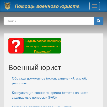
Перейти к основному содержанию
Помощь военного юриста
Toggle
navigati
Форма поиска
Поиск
Задать вопрос военному
юристу (ознакомьтесь с
Правилами)*
Военный юрист
Образцы документов (исков, заявлений, жалоб,
рапортов...)
Консультация военного юриста (ответы на часто
задаваемые вопросы) (FAQ)
Судебная практика по военному праву