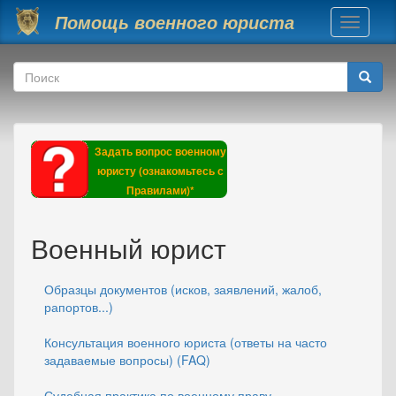
Перейти к основному содержанию
Помощь военного юриста
Toggle
navigati
Форма поиска
Поиск
Задать вопрос военному
юристу (ознакомьтесь с
Правилами)*
Военный юрист
Образцы документов (исков, заявлений, жалоб,
рапортов...)
Консультация военного юриста (ответы на часто
задаваемые вопросы) (FAQ)
Судебная практика по военному праву