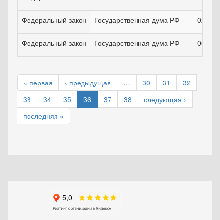
Федеральный закон
Государственная дума РФ
02.12.
Федеральный закон
Государственная дума РФ
06.03.
« первая
‹ предыдущая
…
30
31
32
33
34
35
36
37
38
следующая ›
последняя »