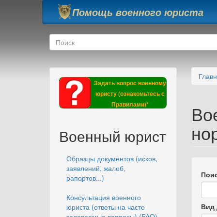
Перейти к основному содержанию
Помощь военного юриста
Форма поиска
Поиск
Глав
Задать вопрос военному
юристу (ознакомьтесь с
Правилами)*
Во
но
Военный юрист
Образцы документов (исков,
заявлений, жалоб,
Поис
рапортов...)
Консультация военного
Вид 
юриста (ответы на часто
задаваемые вопросы) (FAQ)