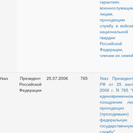
гарантиях
военнослужащим
лицам,
проходящим
службу в войска
национальной
гвардии
Российской
Федерации, 
членам их семе
Указ
Президент
25.07.2006
765
Указ Президент
Российской
РФ от 25 июл
Федерации
2006 г. N 765 "
единовременно
поощрении лиц
проходящих
(проходивших)
федеральную
государственну
службу"