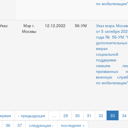
по мобилизации
Указ
Мэр г.
12.12.2022
56-УМ
Указ мэра Москв
Москвы
от 5 октября 20
года № 56-УМ "
дополнительных
мерах
социальной
поддержки
семьям лиц
призванных н
военную служб
по мобилизации
первая
‹ предыдущая
…
29
30
31
32
33
34
36
37
следующая ›
последняя »