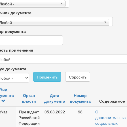
 Любой -
чник документа
 Любой -
р документа
сть применения
ус документа
Применить
Сбросить
Вид
умента
Орган
Дата
Номер
власти
документа
документа
Содержимое
Указ
Президент
05.03.2022
98
О
Российской
дополнительных
Федерации
социальных