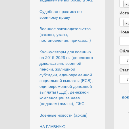
-
Судебная практика по
Исто
военному праву
-
Военное законодательство
Номе
(законы, указы,
постановления, приказы...)
Обла
Калькуляторы для военных
на 2015-2026 гг. (денежного
довольствия, военной
пенсии, жилищной
Стат
субсидии, единовременной
социальной выплаты (ЕСВ),
единовременной денежной
выплаты (ЕДВ), денежной
док
компенсации за наем
(поднаем) жилья), ГЖС
Военные новости (архив)
НА ГЛАВНУЮ