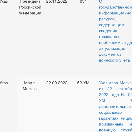
Указ
Президент
25.11.2022
854
О
Российской
государственно
Федерации
информационно
ресурсе,
содержащем
сведения 
гражданах,
необходимые дл
актуализации
документов
воинского учета
Указ
Мэр г.
22.09.2022
52-УМ
Указ мэра Москв
Москвы
от 22 сентябр
2022 года № 52
УМ "
дополнительных
социальных
гарантиях лицам
призванным н
военную служб