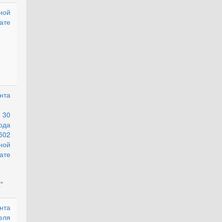
ной
действующий
ате
нта
действующий
 30
ода
2
ной
ате
"
нта
действующий
еля