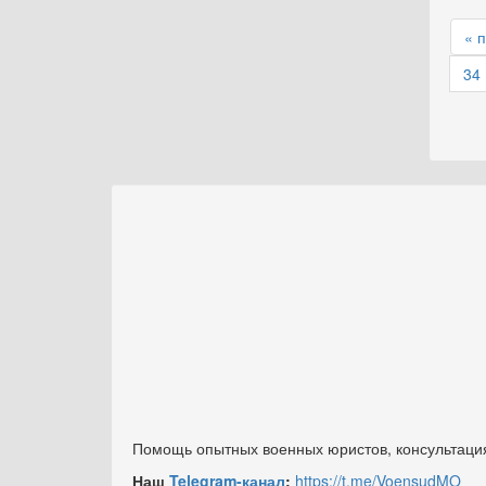
« 
34
Помощь опытных военных юристов, консультация
Наш
Telegram-канал
:
https://t.me/VoensudMO