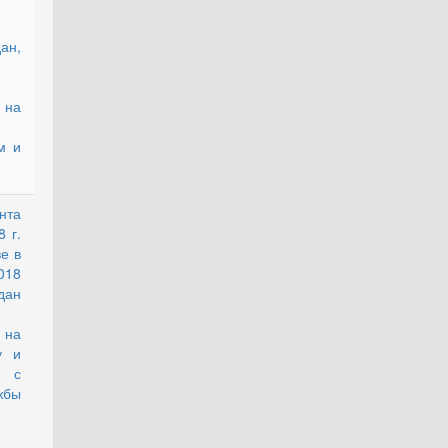
ан,
на
м и
нта
действующий
 г.
е в
018
ан
на
у и
и с
жбы