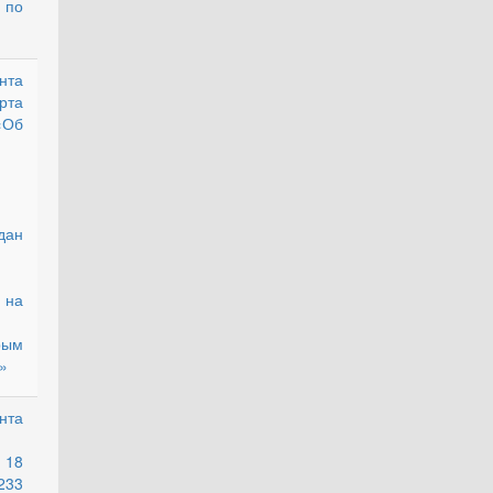
 по
нта
действующий
рта
«Об
дан
 на
рым
»
нта
действующий
 18
233