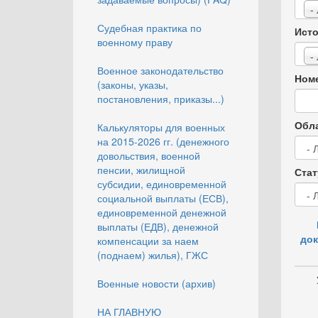
-
Судебная практика по
Исто
военному праву
-
Военное законодательство
Номе
(законы, указы,
постановления, приказы...)
Обла
Калькуляторы для военных
на 2015-2026 гг. (денежного
довольствия, военной
пенсии, жилищной
Стат
субсидии, единовременной
социальной выплаты (ЕСВ),
единовременной денежной
выплаты (ЕДВ), денежной
док
компенсации за наем
(поднаем) жилья), ГЖС
Военные новости (архив)
НА ГЛАВНУЮ