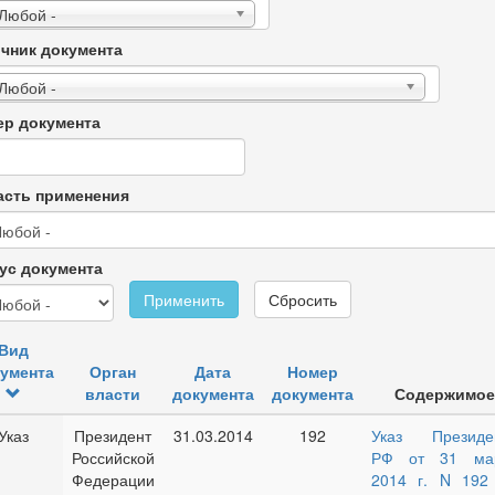
 Любой -
чник документа
 Любой -
р документа
сть применения
ус документа
Применить
Сбросить
Вид
умента
Орган
Дата
Номер
власти
документа
документа
Содержимое
Указ
Президент
31.03.2014
192
Указ Президе
Российской
РФ от 31 ма
Федерации
2014 г. N 192