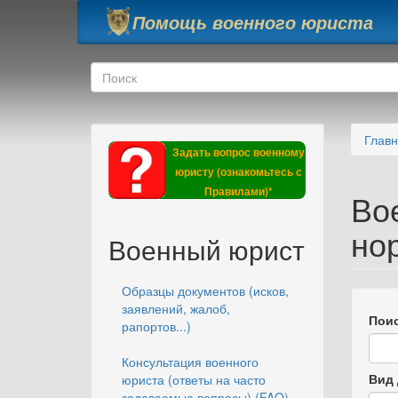
Перейти к основному содержанию
Помощь военного юриста
Форма поиска
Поиск
Глав
Задать вопрос военному
юристу (ознакомьтесь с
Правилами)*
Во
но
Военный юрист
Образцы документов (исков,
заявлений, жалоб,
Поис
рапортов...)
Консультация военного
Вид 
юриста (ответы на часто
задаваемые вопросы) (FAQ)