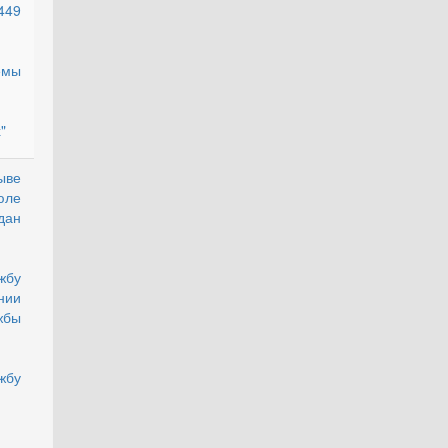
449
емы
"
ве
действующий
юле
дан
жбу
нии
жбы
жбу