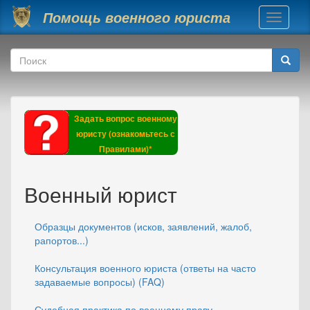
Перейти к основному содержанию
Помощь военного юриста
Toggle
navigati
Форма поиска
Поиск
Задать вопрос военному
юристу (ознакомьтесь с
Правилами)*
Военный юрист
Образцы документов (исков, заявлений, жалоб,
рапортов...)
Консультация военного юриста (ответы на часто
задаваемые вопросы) (FAQ)
Судебная практика по военному праву