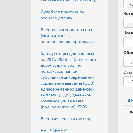
-
Судебная практика по
Исто
военному праву
-
Военное законодательство
Номе
(законы, указы,
постановления, приказы...)
Обла
Калькуляторы для военных
на 2015-2026 гг. (денежного
довольствия, военной
пенсии, жилищной
Стат
субсидии, единовременной
социальной выплаты (ЕСВ),
единовременной денежной
выплаты (ЕДВ), денежной
до
компенсации за наем
(поднаем) жилья), ГЖС
Пос
Военные новости (архив)
НА ГЛАВНУЮ