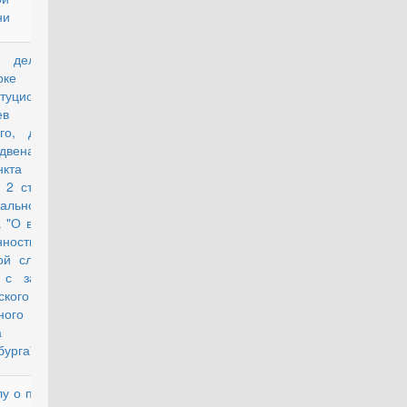
ни
 делу о
действующий
рке
итуционности
ев второго,
его, десятого
енадцатого
ункта "а"
а 2 статьи 24
ального
а "О воинской
анности и
ой службе" в
 с запросом
ского
нного суда
да Санкт-
бурга"
лу о проверке
действующий