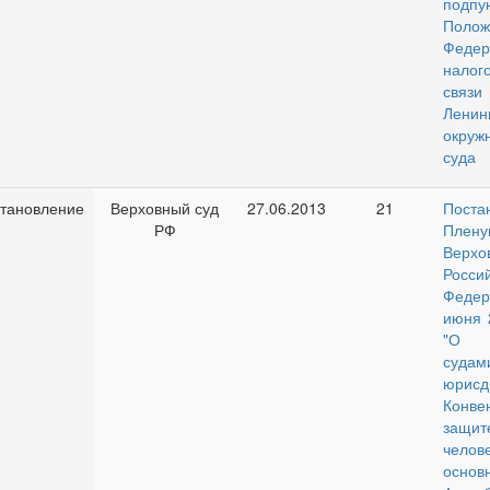
подп
Пол
Федер
налог
связи
Ленин
окруж
суда
тановление
Верховный суд
27.06.2013
21
Поста
РФ
Плену
Верх
Росси
Феде
июня 
"О п
суд
юрисд
Кон
защ
чел
основ