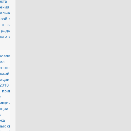
ункта 5.1.1
ожения о
альной
овой службе в
 с запросом
градского
ного военного
новление
действующий
ма
овного Суда
йской
рации от 27
2013 г. N 21
рименении
ами общей
икции
венции о
ите прав
овека и
ных свобод от