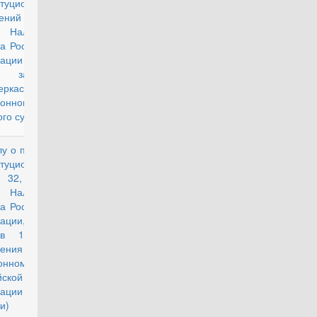
итуционности
ений статьи
Налогового
са Российской
ации в связи
апросом
еркасского
зонного
го суда
лу о проверке
действующий
итуционности
й 32, 34.2 и
Налогового
са Российской
ации,
тов 1 и 3
ожения о
онном фонде
йской
ации
ссии) и