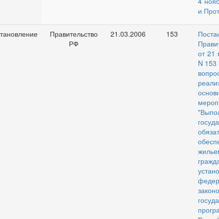
4 ноя
и Прот
тановление
Правительство
21.03.2006
153
Поста
РФ
Прави
от 21 
N 153
вопро
реали
основ
мероп
"Выпо
госуд
обяз
обесп
жилье
гражда
устан
федер
закон
госуд
прогр