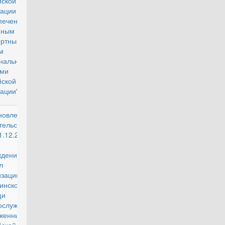
йской
ации
печение
тупным и
ртным
льем и
нальными
ами граждан
йской
ации"
новление
действующий
тельства РФ
1.12.2020 N
80 "Об
ждении
л
изации
инской
щи
ослужащим
уженных Сил