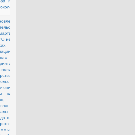
бря 1950 года
околов к ней"
новление
действующий
тельства РФ
марта 2006 г.
 "О некоторых
сах
зации
ного
риятия
лнение
арственных
ательств по
ечению
м категорий
н,
овленных
альным
одательством"
арственной
аммы