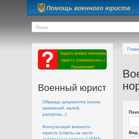
Перейти к основному содержанию
Помощь военного юриста
Форма поиска
Поиск
Глав
Задать вопрос военному
юристу (ознакомьтесь с
Правилами)*
Во
но
Военный юрист
Образцы документов (исков,
заявлений, жалоб,
Поис
рапортов...)
Консультация военного
Вид 
юриста (ответы на часто
задаваемые вопросы) (FAQ)