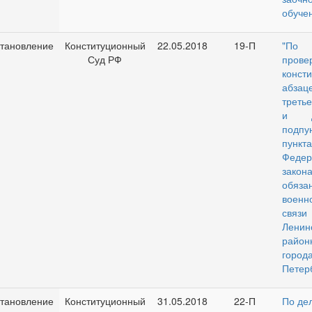
обуче
тановление
Конституционный
22.05.2018
19-П
"По
Суд РФ
прове
конст
абзац
треть
и дв
подп
пункт
Федер
закон
обяз
военн
связи
Ленин
райо
горо
Петер
тановление
Конституционный
31.05.2018
22-П
По де