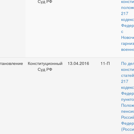
Суд РФ
конст
полож
217 
кодек
Федер
с з
Новоч
гарни
военно
тановление
Конституционный
13.04.2016
11-П
По де
Суд РФ
конст
стате
217 
кодек
Федер
пунк
Пол
пенси
Росси
Федер
(Ро