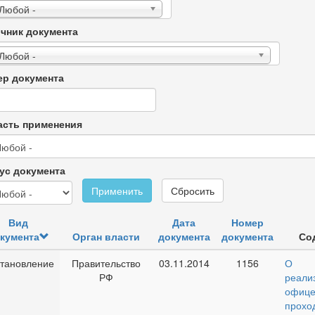
 Любой -
чник документа
 Любой -
р документа
сть применения
ус документа
Применить
Сбросить
Вид
Дата
Номер
кумента
Орган власти
документа
документа
Со
тановление
Правительство
03.11.2014
1156
О 
РФ
реали
офице
прохо