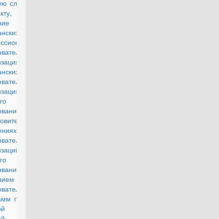
ую службу по
ракту, на
чение в
анских
ссиональных
овательных
изациях или
анских
овательных
изациях
го
ования и на
товительных
ениях таких
овательных
изаций
го
зования с
нием
овательных
амм по очно-
чной или
ной форме