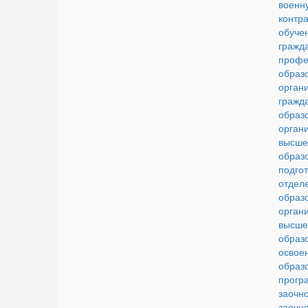
военн
конт
обу
гражд
профе
образ
орган
гражд
образ
орган
высше
образ
подго
отдел
образ
орган
высше
обра
освое
образ
прогр
зао
заоч