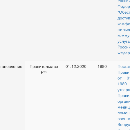
Росси
Федер
"Обес
дос
комфо
жи
комму
услуг
Росси
Федер
тановление
Правительство
01.12.2020
1980
Поста
РФ
Прави
от 0
19
утвер
Прави
орган
медиц
помо
военн
Воор