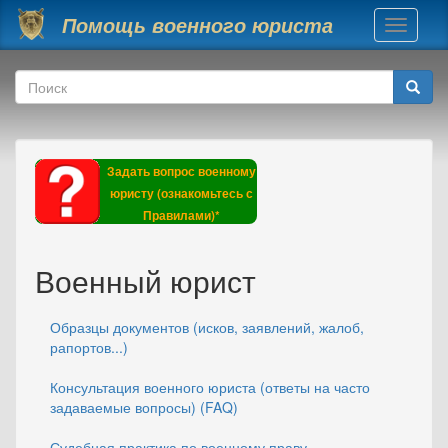
Перейти к основному содержанию
Помощь военного юриста
Toggle
navigati
Форма поиска
Поиск
Задать вопрос военному
юристу (ознакомьтесь с
Правилами)*
Военный юрист
Образцы документов (исков, заявлений, жалоб,
рапортов...)
Консультация военного юриста (ответы на часто
задаваемые вопросы) (FAQ)
Судебная практика по военному праву