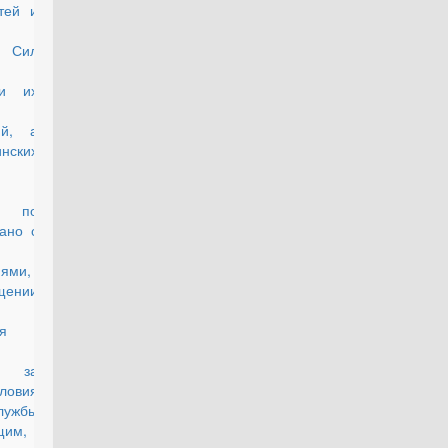
тей и
х Сил
 и их
ий, а
нских
ей по
ано с
ями,
ении
я
а за
ловия
лужбы
щим,