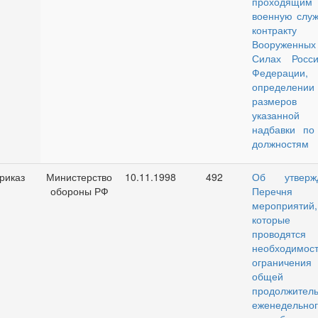
проходящим
военную служ
контрак
Вооруженных
Силах Росси
Федераци
определении
размеров
указанной
надбавки по
должностям
риказ
Министерство
10.11.1998
492
Об утверж
обороны РФ
Перечня
мероприятий,
которые
проводятс
необходимост
ограничения
общей
продолжитель
еженедельног