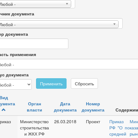
 Любой -
чник документа
 Любой -
р документа
сть применения
ус документа
Применить
Сбросить
Вид
умента
Орган
Дата
Номер
власти
документа
документа
Содержим
риказ
Министерство
26.03.2018
Проект
Приказ Мин
строительства
РФ "
О
показ
и ЖКХ РФ
средней рын