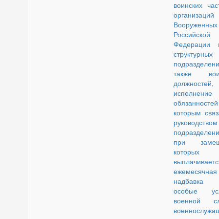
воинских час
организаций
Вооруженны
Российской
Федерации
структурных
подразделен
также вои
должностей,
исполнение
обязанност
которым связ
руководством
подразделени
при замещ
которых
выплачиваетс
ежемесячная
надбавк
особые ус
военной с
военнослужа