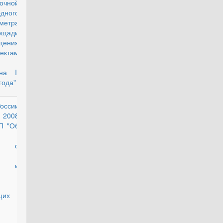
очной
дного
метра
щади
щения
ктам
на II
года"
оссии
действующий
 2008
П "Об
ии о
ии и
щих