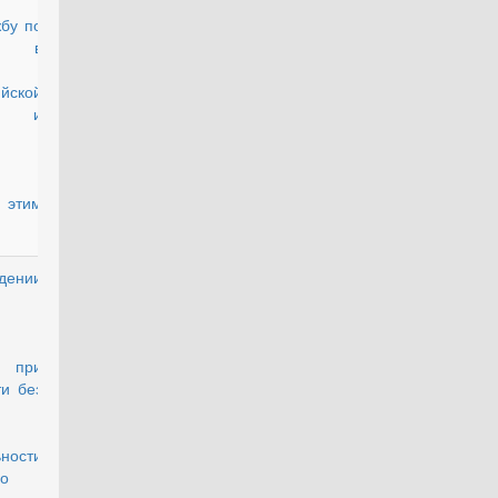
бу по
ту в
йской
и, и
 этим
дении
действующий
я при
и без
ности
о