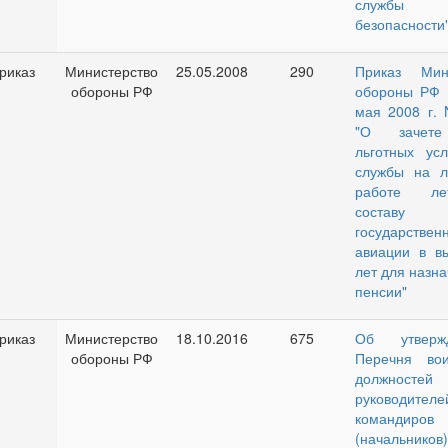
службы
безопасности
риказ
Министерство
25.05.2008
290
Приказ Мин
обороны РФ
обороны РФ 
мая 2008 г. 
"О зачет
льготных усл
службы на л
работе ле
составу
государствен
авиации в вы
лет для назн
пенсии"
риказ
Министерство
18.10.2016
675
Об утверж
обороны РФ
Перечня вои
должностей
руководителе
командиров
(начальников)