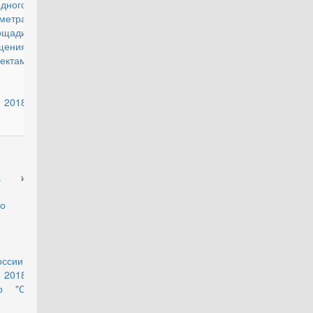
дного
метра
щади
щения
ктам
 2018
действующий
тва и
о
ссии)
 2018
пр "О