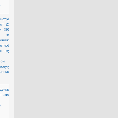
"
истра
действующий
от 25
N 290
е на
овиях
етной
тному
ной
слугу
ачения
дении
действующий
нских
й,