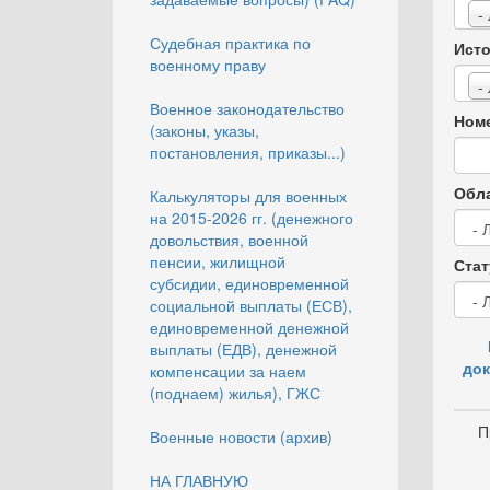
-
Судебная практика по
Исто
военному праву
-
Военное законодательство
Номе
(законы, указы,
постановления, приказы...)
Обла
Калькуляторы для военных
на 2015-2026 гг. (денежного
довольствия, военной
пенсии, жилищной
Стат
субсидии, единовременной
социальной выплаты (ЕСВ),
единовременной денежной
выплаты (ЕДВ), денежной
док
компенсации за наем
(поднаем) жилья), ГЖС
П
Военные новости (архив)
НА ГЛАВНУЮ