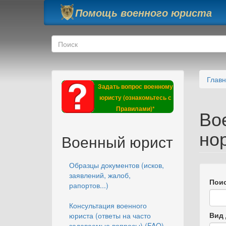
Перейти к основному содержанию
Помощь военного юриста
Форма поиска
Поиск
Глав
Задать вопрос военному
юристу (ознакомьтесь с
Правилами)*
Во
но
Военный юрист
Образцы документов (исков,
заявлений, жалоб,
Поис
рапортов...)
Консультация военного
Вид 
юриста (ответы на часто
задаваемые вопросы) (FAQ)