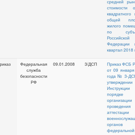
средней рын
стоимости о
квадратного 
общей пло
жилого поме
по субъе
Российской
Федерации 
квартал 2018 
риказ
Федеральная
09.01.2008
3/ДСП
Приказ ФСБ Р
служба
от 09 января
безопасности
года № 3-ДС
РФ
утверждении
Инструкц
порядке
организац
проведения
аттестации
военнослужа
органов
федеральной