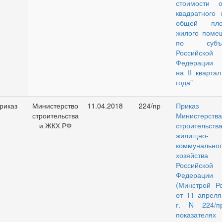
стоимости о
квадратного 
общей пло
жилого поме
по субъе
Российской
Федерации
на
II
квартал
года"
риказ
Министерство
11.04.2018
224/пр
Приказ
строительства
Министерства
и ЖКХ РФ
строительс
жилищно-
коммунальног
хозяйства
Российской
Федерации
(Минстрой Ро
от 11 апреля
г. N 224/
показателях