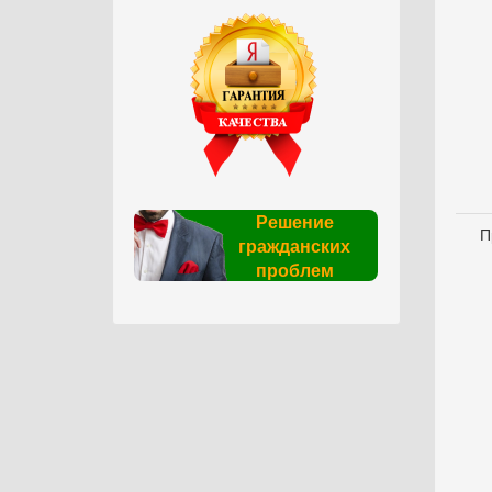
Решение
П
гражданских
проблем