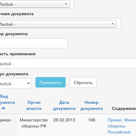
 Любой -
чник документа
 Любой -
р документа
сть применения
ус документа
Применить
Сбросить
Вид
умента
Орган
Дата
Номер
власти
документа
документа
Содержим
риказ
Министерство
28.02.2013
166
Приказ Мини
обороны РФ
обороны
Российской