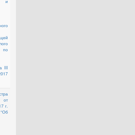
а и
ного
щей
ого
 по
 III
017
стра
утратил силу
 от
7 г.
Об