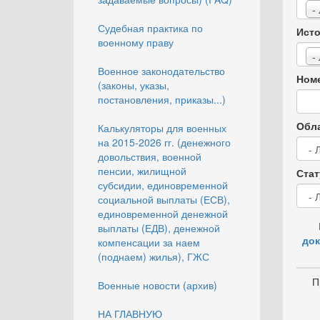
-
Судебная практика по
Исто
военному праву
-
Военное законодательство
Номе
(законы, указы,
постановления, приказы...)
Обла
Калькуляторы для военных
на 2015-2026 гг. (денежного
довольствия, военной
пенсии, жилищной
Стат
субсидии, единовременной
социальной выплаты (ЕСВ),
единовременной денежной
выплаты (ЕДВ), денежной
док
компенсации за наем
(поднаем) жилья), ГЖС
П
Военные новости (архив)
НА ГЛАВНУЮ