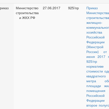
риказ
Министерство
27.06.2017
925/пр
Приказ
строительства
Министерства
и ЖКХ РФ
строительст
жилищно-
коммунальног
хозяйства
Российской
Федерации
(Минстрой
России) от
июня 2017 г
925/пр 
нормативе
стоимости од
квадратного
метра об
площади жил
помещения
Российской
Федерации
второе полуг