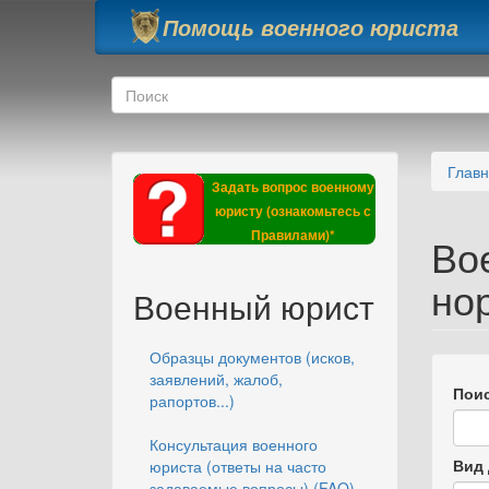
Перейти к основному содержанию
Помощь военного юриста
Форма поиска
Поиск
Глав
Задать вопрос военному
юристу (ознакомьтесь с
Правилами)*
Во
но
Военный юрист
Образцы документов (исков,
заявлений, жалоб,
Поис
рапортов...)
Консультация военного
Вид 
юриста (ответы на часто
задаваемые вопросы) (FAQ)