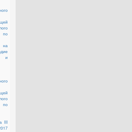
ного
щей
ого
 по
 на
одие
а и
ного
щей
ого
 по
 III
017