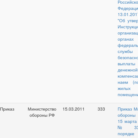
Российск
Федера
13.01.201
"Об утве
Инструк
организ
органах
федераль
службы
безопасн
выплаты
денежной
компенс
наем (п
жилых
помещени
Приказ
Министерство
15.03.2011
333
Приказ М
обороны РФ
обороны
15 марта 
№ 33
порядке