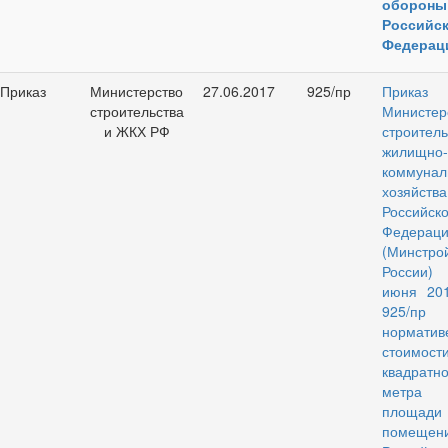
обороны
Российс
Федерац
Приказ
Министерство
27.06.2017
925/пр
Приказ
строительства
Министер
и ЖКХ РФ
строител
жилищно-
коммунал
хозяйства
Российск
Федерац
(Минстро
России)
июня 20
925/п
норматив
стоимости
квадратно
метра 
площади
помеще