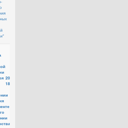
о-
о
ения в
ных
ой
и"
действующий
а
кой
ции от
ря 2010
 1888
ении
ния о
енте
го
ении
рства