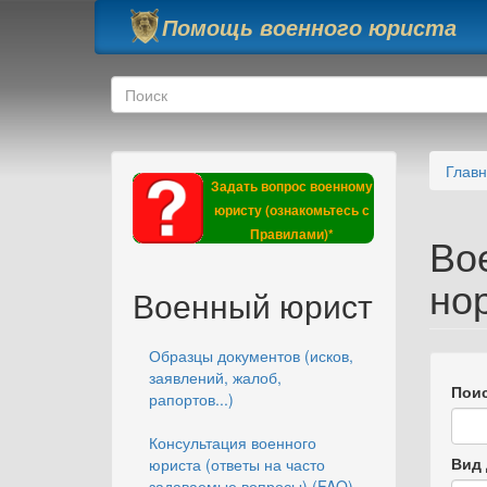
Перейти к основному содержанию
Помощь военного юриста
Форма поиска
Поиск
Глав
Задать вопрос военному
юристу (ознакомьтесь с
Правилами)*
Во
но
Военный юрист
Образцы документов (исков,
заявлений, жалоб,
Поис
рапортов...)
Консультация военного
Вид 
юриста (ответы на часто
задаваемые вопросы) (FAQ)