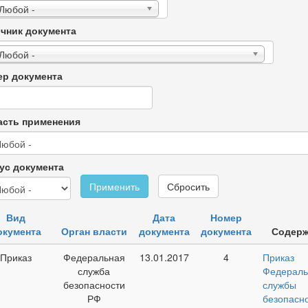
 Любой -
чник документа
 Любой -
р документа
сть применения
ус документа
Применить
Сбросить
Вид
Дата
Номер
окумента
Орган власти
документа
документа
Содер
Приказ
Федеральная
13.01.2017
4
Приказ
служба
Федераль
безопасности
службы
РФ
безопасн