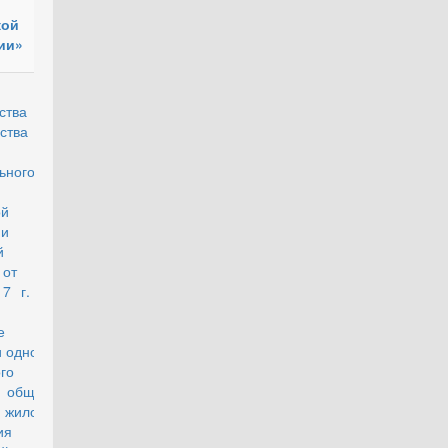
кой
ии»
действующий
ства
ьства и
ьного
ой
ии
й
 от 27
17 г. N
р "О
е
 одного
го
общей
 жилого
ния по