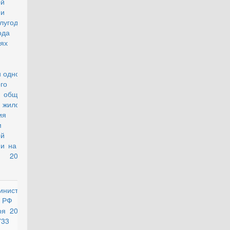
ой
ции на
лугодие
ода и
ях
 одного
го
общей
 жилого
ния по
м
ой
 на III
л 2017
инистра
действующий
 РФ от
ря 2012
733 "О