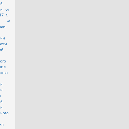
ой
ии от 9
17 г. №
 «Об
нии
ции
ости
ий
ого
ния
ства
ой
ции по
м
ой
ции и
ного
ия