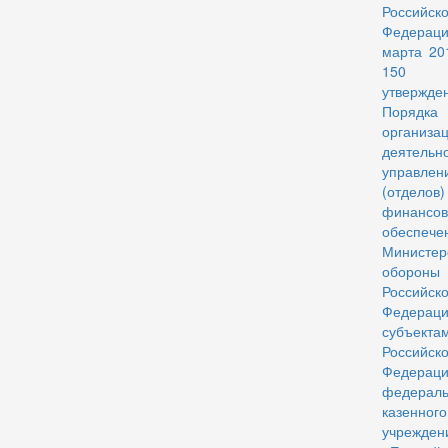
Российск
Федерац
марта 20
150
утвержде
Порядка
организа
деятельн
управлен
(отделов)
финансов
обеспече
Министер
обороны
Российск
Федера
субъекта
Российск
Федера
федераль
казенного
учрежден