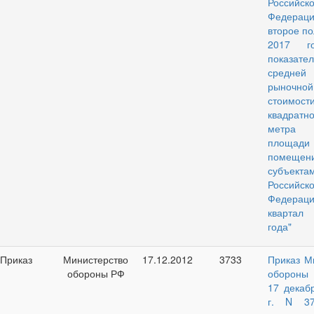
Российск
Федера
второе по
2017 г
показател
средней
рыночной
стоимости
квадратно
метра 
площади
помеще
субъекта
Российск
Федерации
кварта
года"
Приказ
Министерство
17.12.2012
3733
Приказ М
обороны РФ
обороны
17 декаб
г. N 3