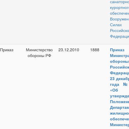
санаторн
курортног
обеспеч
Вооружен
Силах
Российск
Федераци
Приказ
Министерство
23.12.2010
1888
Приказ
обороны РФ
Министр
обороны
Российс
Федера
23 декаб
года №
«Об
утвержд
Положе
Департам
жилищно
обеспеч
Министе