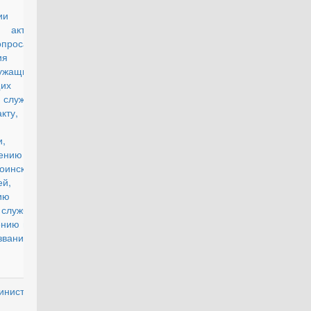
х по
ии
х актов
росам
ия
ужащих,
их
 службу
кту, на
и,
ению их
нских
ей,
ению с
 службы
ению им
званий"
инистра
действующий