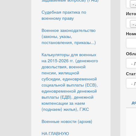
-
Судебная практика по
Исто
военному праву
-
Военное законодательство
Номе
(законы, указы,
постановления, приказы...)
Обла
Калькуляторы для военных
на 2015-2026 гг. (денежного
довольствия, военной
пенсии, жилищной
Стат
субсидии, единовременной
социальной выплаты (ЕСВ),
единовременной денежной
выплаты (ЕДВ), денежной
д
компенсации за наем
(поднаем) жилья), ГЖС
Военные новости (архив)
НА ГЛАВНУЮ