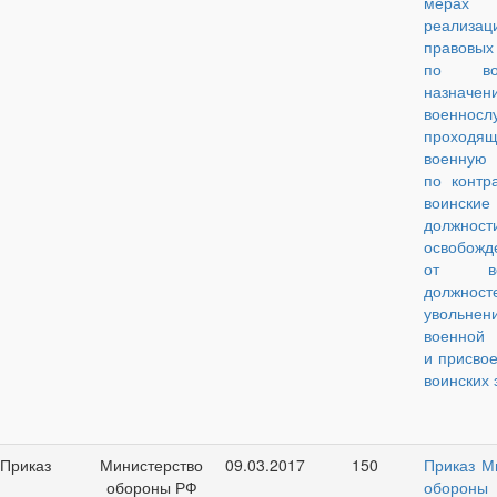
мера
реализац
правовы
по воп
назначен
военносл
проходящ
военную
по контра
воинские
должност
освобожд
от вои
должност
увольн
военной
и присво
воинских 
Приказ
Министерство
09.03.2017
150
Приказ М
обороны РФ
обороны