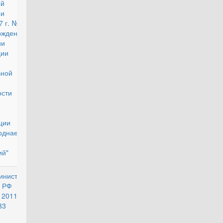
ой
ции от
7 г. № 4
рждении
ции об
ации в
ной
ости
ации за
однаем)
й"
инистра
действующий
 РФ от
2011 г.
3 "О