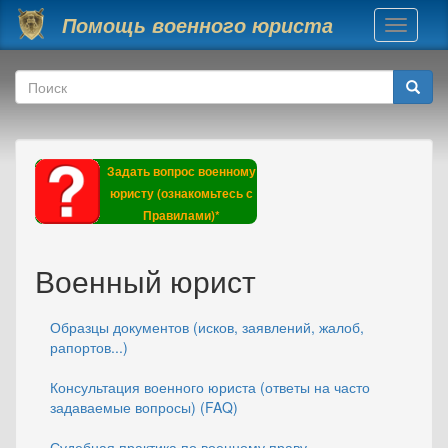
Перейти к основному содержанию
Помощь военного юриста
Toggle
navigati
Форма поиска
Поиск
Задать вопрос военному
юристу (ознакомьтесь с
Правилами)*
Военный юрист
Образцы документов (исков, заявлений, жалоб,
рапортов...)
Консультация военного юриста (ответы на часто
задаваемые вопросы) (FAQ)
Судебная практика по военному праву