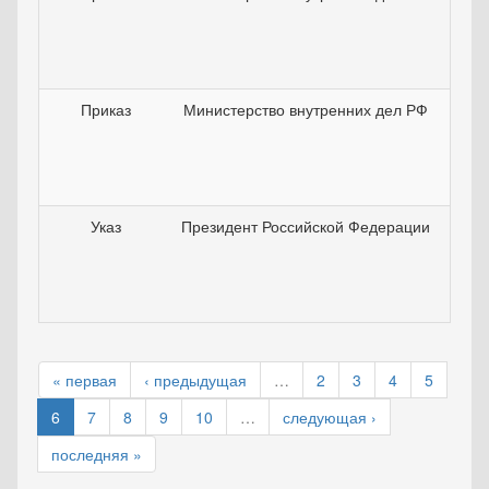
Приказ
Министерство внутренних дел РФ
22
Указ
Президент Российской Федерации
02
« первая
‹ предыдущая
…
2
3
4
5
6
7
8
9
10
…
следующая ›
последняя »