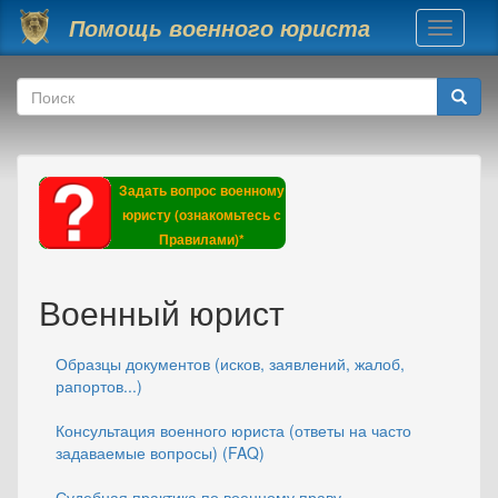
Перейти к основному содержанию
Помощь военного юриста
Toggle
navigati
Форма поиска
Поиск
Задать вопрос военному
юристу (ознакомьтесь с
Правилами)*
Военный юрист
Образцы документов (исков, заявлений, жалоб,
рапортов...)
Консультация военного юриста (ответы на часто
задаваемые вопросы) (FAQ)
Судебная практика по военному праву