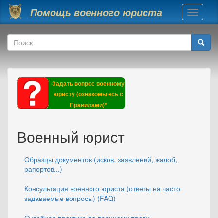
Перейти к основному содержанию
Помощь военного юриста
Toggle
navigati
Форма поиска
Поиск
Задать вопрос военному
юристу (ознакомьтесь с
Правилами)*
Военный юрист
Образцы документов (исков, заявлений, жалоб,
рапортов...)
Консультация военного юриста (ответы на часто
задаваемые вопросы) (FAQ)
Судебная практика по военному праву