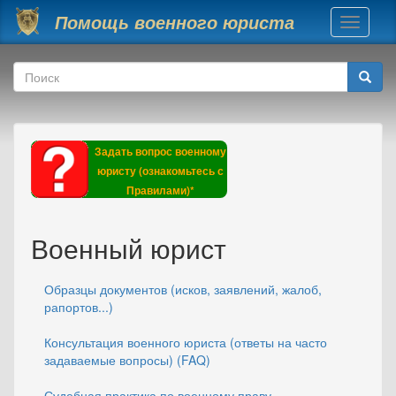
Перейти к основному содержанию
Помощь военного юриста
Toggle
navigati
Форма поиска
Поиск
Задать вопрос военному
юристу (ознакомьтесь с
Правилами)*
Военный юрист
Образцы документов (исков, заявлений, жалоб,
рапортов...)
Консультация военного юриста (ответы на часто
задаваемые вопросы) (FAQ)
Судебная практика по военному праву