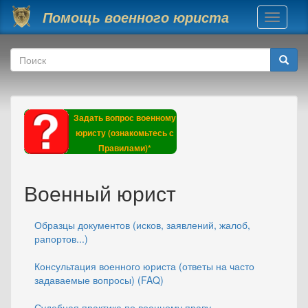
Перейти к основному содержанию
Помощь военного юриста
Toggle
navigati
Форма поиска
Поиск
Задать вопрос военному
юристу (ознакомьтесь с
Правилами)*
Военный юрист
Образцы документов (исков, заявлений, жалоб,
рапортов...)
Консультация военного юриста (ответы на часто
задаваемые вопросы) (FAQ)
Судебная практика по военному праву