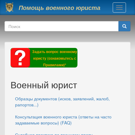
Перейти к основному содержанию
Помощь военного юриста
Toggle
navigati
Форма поиска
Поиск
Задать вопрос военному
юристу (ознакомьтесь с
Правилами)*
Военный юрист
Образцы документов (исков, заявлений, жалоб,
рапортов...)
Консультация военного юриста (ответы на часто
задаваемые вопросы) (FAQ)
Судебная практика по военному праву