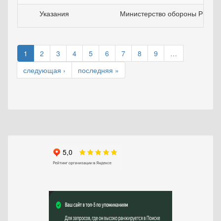
Указания
Министерство обороны РФ
1
2
3
4
5
6
7
8
9
…
следующая ›
последняя »