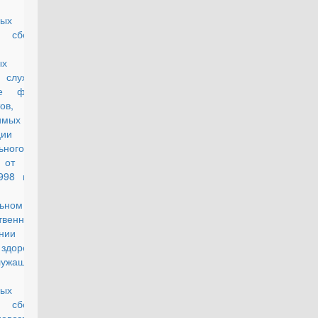
нных на
 сборы,
нных с
 службы,
е форм
ов,
имых для
ции
ьного
 от 28
998 г. N
З "Об
льном
твенном
нии
здоровья
лужащих,
нных на
 сборы,