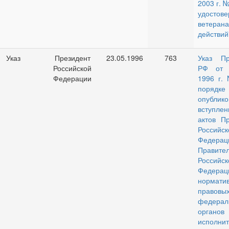
2003 г. 
удостове
ветеран
действий
Указ
Президент
23.05.1996
763
Указ Пр
Российской
РФ от 
Федерации
1996 г. 
порядке
опублик
вступлен
актов Пр
Российск
Федерац
Правител
Российск
Федер
нормати
правовы
федерал
органов
исполни