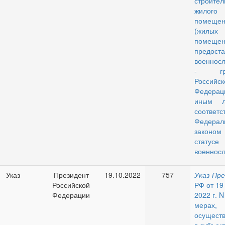
строител
жилого
помещен
(жилых
помещен
предост
военнос
- гра
Российск
Федер
иным л
соответ
Федерал
закон
статусе
военносл
Указ
Президент
19.10.2022
757
Указ
Пре
Российской
РФ от 19
Федерации
2022 г. 
мерах,
осущест