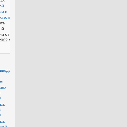
тах
ой
ии в
казом
нта
ой
и от 19
022 г.
действующий
дении
ния на
иях
й
й
ки,
й
й
ки,
жской и