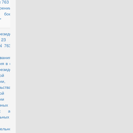
№ 763 "Об
рении
а боевых
"
езидента
действующий
23 мая
N 763 "О
ования и
ия в силу
езидента
ой
ии,
ьства
ой
ации и
вных
х актов
ьных
тельной