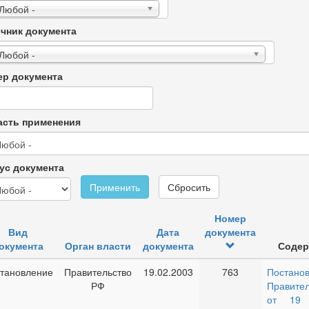
 Любой -
чник документа
 Любой -
р документа
сть применения
ус документа
Применить
Сбросить
Номер
Вид
Дата
документа
окумента
Орган власти
документа
Содер
тановление
Правительство
19.02.2003
763
Постано
РФ
Правител
от 19 