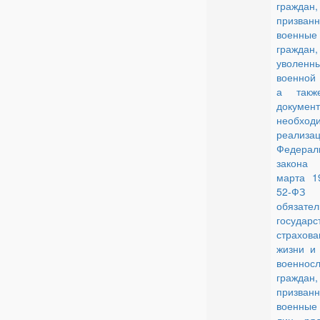
граждан,
призва
военные
граждан,
уволе
военной
а такж
документ
необход
реализа
Федерал
закона
марта 1
52-Ф
обязате
государс
страхова
жизни и 
военнос
граждан,
призва
военные