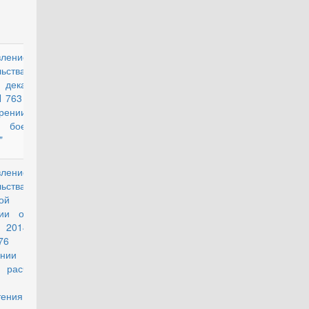
вление
действующий
ьства РФ
декабря
N 763 "Об
рении
а боевых
"
вление
действующий
ьства
ой
ии от 3
 2014 г.
 "Об
ении
расчета
ии для
ения или