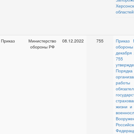
Херсонс
областей
Приказ
Министерство
08.12.2022
755
Приказ 
обороны РФ
обороны
декабря 
755
утвержд
Порядка
организа
рабо
обязате
государс
страхов
жизни и 
военнос
Вооруже
Российск
Федерац