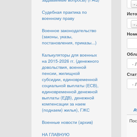
-
Судебная практика по
Исто
военному праву
-
Военное законодательство
Номе
(законы, указы,
постановления, приказы...)
Обла
Калькуляторы для военных
на 2015-2026 гг. (денежного
довольствия, военной
пенсии, жилищной
Стат
субсидии, единовременной
социальной выплаты (ЕСВ),
единовременной денежной
выплаты (ЕДВ), денежной
компенсации за наем
д
(поднаем) жилья), ГЖС
Пос
Военные новости (архив)
НА ГЛАВНУЮ