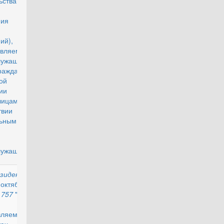
ьства
ия
ий),
авляемой
лужащим
жданам
ой
ации и
ицам в
ствии с
ьным
ом "О
ужащих""
зидента
действующий
 октября
N
757
"О
вляемых