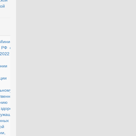
кой
Министра
действующий
 РФ от 8
2022 г. N
 "Об
ении
ции
ты по
льному
твенному
анию
здоровья
лужащих
нных Сил
ой
ии,