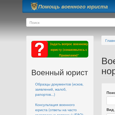
Перейти к основному содержанию
Помощь военного юриста
Форма поиска
Поиск
Глав
Задать вопрос военному
юристу (ознакомьтесь с
Правилами)*
Во
но
Военный юрист
Образцы документов (исков,
заявлений, жалоб,
Поис
рапортов...)
Консультация военного
Вид 
юриста (ответы на часто
задаваемые вопросы) (FAQ)