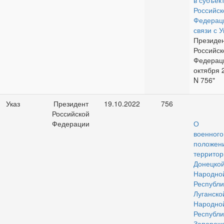
в субъек
Российск
Федерац
связи с
У
Президе
Российск
Федераци
октября 2
N 756"
Указ
Президент
19.10.2022
756
Российской
Федерации
О вве
военного
положе
территор
Донецко
Народно
Республи
Луганско
Народно
Республи
Запоро