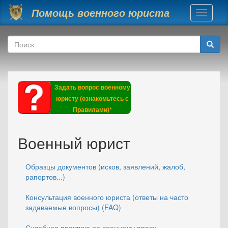
Перейти к основному содержанию
Помощь военного юриста
Toggle
navigati
Форма поиска
Поиск
Задать вопрос военному
юристу (ознакомьтесь с
Правилами)*
Военный юрист
Образцы документов (исков, заявлений, жалоб,
рапортов...)
Консультация военного юриста (ответы на часто
задаваемые вопросы) (FAQ)
Судебная практика по военному праву