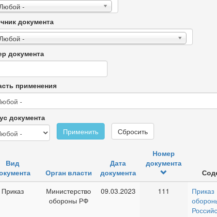
 Любой -
чник документа
 Любой -
р документа
сть применения
ус документа
Применить
Сбросить
Номер
Вид
Дата
документа
окумента
Орган власти
документа
Сод
Приказ
Министерство
09.03.2023
111
Прика
обороны РФ
оборон
Российс