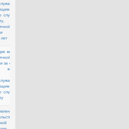
служащим,
ящим
ю службу по
ту,
ячной
авки за
 лет
дке выплаты
действующий
ячной
и за особые
ия военной
служащим,
ящим
ю службу по
ту
овление
действующий
ельства
кой
ации от 21