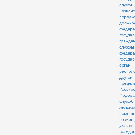
служащ
назна
порядке
должно
федера
государ
гражда
слу
федера
госуда
орган,
распо
другой 
предел
Российс
Федера
служеб
жилым
помещ
возмещ
указан
гражда