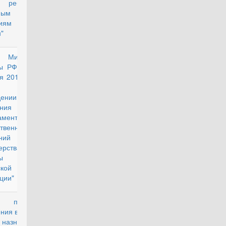
ебенком
ным
иям
"
з Министра
действующий
ы РФ от 25
я 2014 г. №
0 "Об
дении
жения о
аменте
твенных
ний
ерства
ы
кой
ции"
орядке
действующий
ния выслуги
 назначения