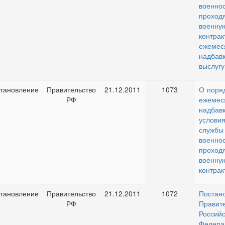
военно
проход
военну
контрак
ежемес
надб
выслугу
тановление
Правительство
21.12.2011
1073
О поря
РФ
ежемес
надбавк
услов
службы
военно
проход
военну
контрак
тановление
Правительство
21.12.2011
1072
Постан
РФ
Правит
Российс
Федер