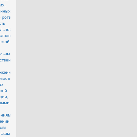
их,
ченных в
 ротации на
сть
льной
ственной
нской
жбы в
льный
рственный
ложенный в
местности в
ах
кой
ции,
ными
и
ениями и о
ении
ным
нским