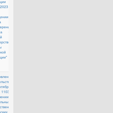
ации от 9
 2023 г. №
1 "Об
дении
ка выдачи
верений
ана боевых
ствий в
ерстве
ы
кой
ции"
овление
действующий
ельства РФ
ктября 2012
1103 "Об
чении
льных
ственных
ских