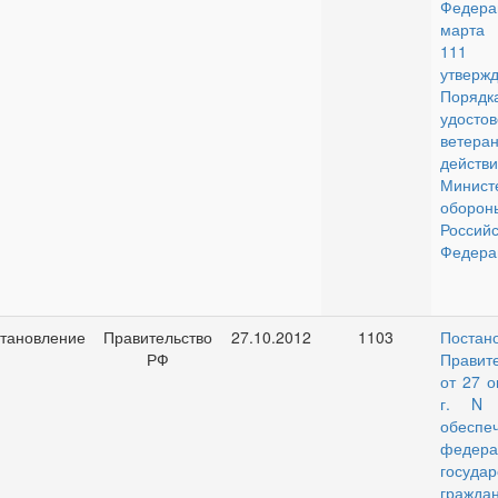
Федер
марта
11
утверж
Поряд
удосто
ветер
дей
Минист
оборон
Российс
Федера
тановление
Правительство
27.10.2012
1103
Постан
РФ
Правит
от 27 о
г. N 
обеспе
федера
государ
граждан