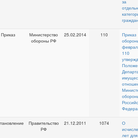
за р
отдель
категор
граждан
Приказ
Министерство
25.02.2014
110
Прика
обороны РФ
оборон
феврал
11
утверж
Поло
Департ
имущес
отноше
Минист
оборон
Российс
Федера
тановление
Правительство
21.12.2011
1074
О п
РФ
исчисле
лет для