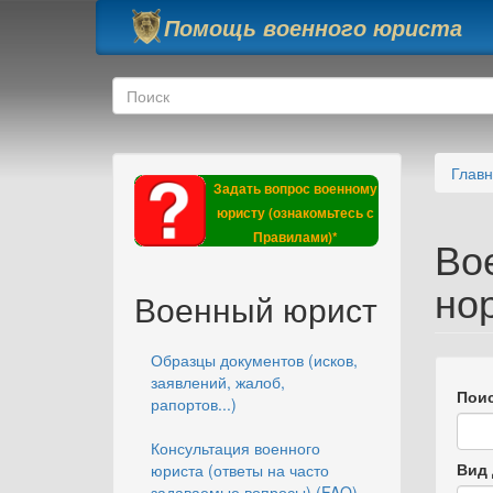
Перейти к основному содержанию
Помощь военного юриста
Форма поиска
Поиск
Глав
Задать вопрос военному
юристу (ознакомьтесь с
Правилами)*
Во
но
Военный юрист
Образцы документов (исков,
заявлений, жалоб,
Поис
рапортов...)
Консультация военного
Вид 
юриста (ответы на часто
задаваемые вопросы) (FAQ)