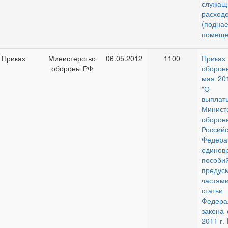
служащ
расход
(подна
помеще
Приказ
Министерство
06.05.2012
1100
Прика
обороны РФ
оборо
мая 201
"О 
вып
Минист
оборон
Российс
Федера
единов
пособий
предус
частя
ста
Федера
закона 
2011 г.