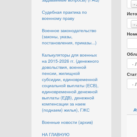
-
Судебная практика по
Исто
военному праву
-
Военное законодательство
Номе
(законы, указы,
постановления, приказы...)
Обла
Калькуляторы для военных
на 2015-2026 гг. (денежного
довольствия, военной
пенсии, жилищной
Стат
субсидии, единовременной
социальной выплаты (ЕСВ),
единовременной денежной
выплаты (ЕДВ), денежной
компенсации за наем
д
(поднаем) жилья), ГЖС
Военные новости (архив)
НА ГЛАВНУЮ