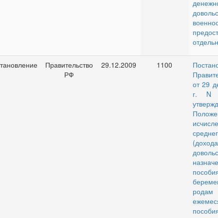
денежн
довольс
военно
предос
отдельн
тановление
Правительство
29.12.2009
1100
Постан
РФ
Правит
от 29 д
г. N 
утверж
Поло
исчисл
среднег
(дохода
доволь
назнач
пос
берем
ро
ежемес
пособи