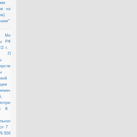
им
ов на наем
ем) жилого
ния"
з Министра
действующий
ны РФ от 6
2 г. N 1100
Порядке
латы в
ерстве
ы
кой
ции
ременных
,
мотренных
ми 8 и 12
тьи 3
льного
от 7 ноября
 N 306-ФЗ "О