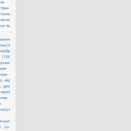
ом
твии
служащих и
тавлении им
ых выплат"
овление
действующий
ельства РФ
екабря 2009
1100 "Об
дении
жения об
ении
о заработка
, денежного
ствия) при
ении
обия по
енности и
дам и
ячного
я по уходу